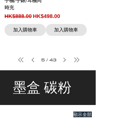
手機/手錶/耳機同
時充
Regular Price
Sale Price
HK$888.00
HK$498.00
加入購物車
加入購物車
5
/
43
墨盒 碳粉
顯示全部