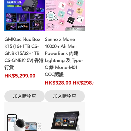
GMKtec Nuc Box
Sanrio x Mone
K15 (16+1TB CS-
10000mAh Mini
GNBK15/32+1TB
PowerBank 內建
CS-GNBK15V) 香港
Lightning 及 Type-
行貨
C 線 Mone-M01
CCC認證
Price
HK$5,299.00
Regular Price
Sale Price
HK$328.00
HK$298.00
加入購物車
加入購物車