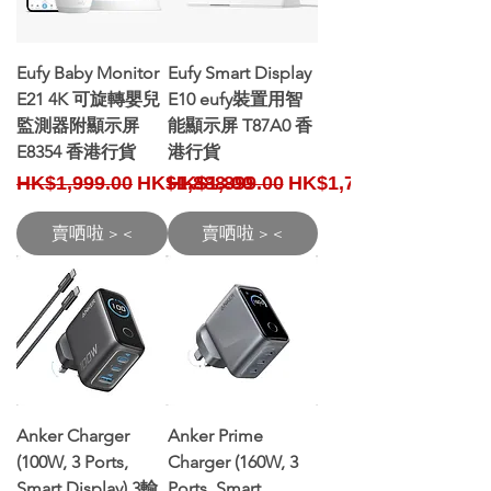
Eufy Baby Monitor
Eufy Smart Display
E21 4K 可旋轉嬰兒
E10 eufy裝置用智
監測器附顯示屏
能顯示屏 T87A0 香
E8354 香港行貨
港行貨
Regular Price
Sale Price
Regular Price
Sale Price
HK$1,999.00
HK$1,888.00
HK$1,899.00
HK$1,798.00
賣哂啦 > <
賣哂啦 > <
Anker Charger
Anker Prime
(100W, 3 Ports,
Charger (160W, 3
Smart Display) 3輸
Ports, Smart