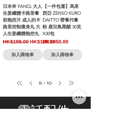
日本🌸 FANCL 大人
【一件包運】馬來
生姜纖體卡路里餐
西亞 ZENSO KURO
前熱控片 成人的卡
DAITTO 營養代餐
路里控制瘦身丸 大
粉 鹿兒島黑醋 30克
人生姜纖體熱控丸
X30包
Regular Price
Sale Price
Price
HK$198.00
HK$125.00
HK$850.00
加入購物車
加入購物車
5
/
10
電話配件