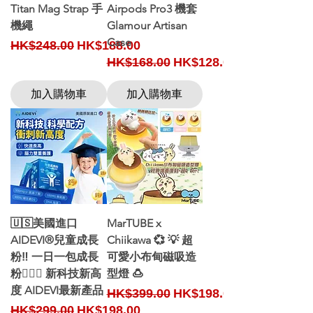
Titan Mag Strap 手
Airpods Pro3 機套
機繩
Glamour Artisan
Case
Regular Price
Sale Price
HK$248.00
HK$188.00
Regular Price
Sale Price
HK$168.00
HK$128.00
加入購物車
加入購物車
🇺🇸美國進口
MarTUBE x
AIDEVI®兒童成長
Chiikawa 💞 💡 超
粉‼️ 一日一包成長
可愛小布甸磁吸造
粉🙆🏻‍♀️ 新科技新高
型燈 🍮
度 AIDEVI最新產品
Regular Price
Sale Price
HK$399.00
HK$198.00
Regular Price
Sale Price
HK$299.00
HK$198.00