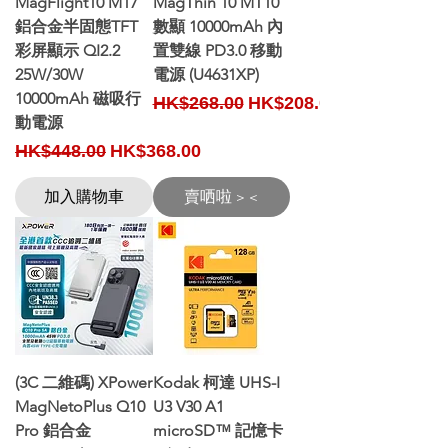
MagFlight10 M17
MagThin 10 MT10
鋁合金半固態TFT
數顯 10000mAh 內
彩屏顯示 QI2.2
置雙線 PD3.0 移動
25W/30W
電源 (U4631XP)
10000mAh 磁吸行
Regular Price
Sale Price
HK$268.00
HK$208.00
動電源
Regular Price
Sale Price
HK$448.00
HK$368.00
加入購物車
賣哂啦 > <
(3C 二維碼) XPower
Kodak 柯達 UHS-I
MagNetoPlus Q10
U3 V30 A1
Pro 鋁合金
microSD™ 記憶卡