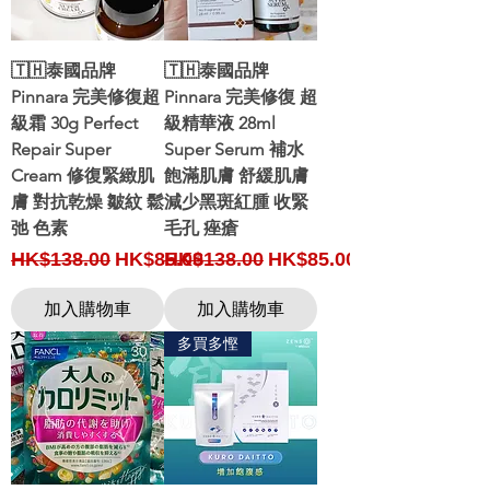
🇹🇭泰國品牌
🇹🇭泰國品牌
Pinnara 完美修復超
Pinnara 完美修復 超
級霜 30g Perfect
級精華液 28ml
Repair Super
Super Serum 補水
Cream 修復緊緻肌
飽滿肌膚 舒緩肌膚
膚 對抗乾燥 皺紋 鬆
減少黑斑紅腫 收緊
弛 色素
毛孔 痤瘡
Regular Price
Sale Price
Regular Price
Sale Price
HK$138.00
HK$85.00
HK$138.00
HK$85.00
加入購物車
加入購物車
多買多慳