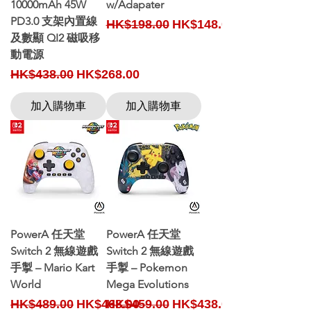
10000mAh 45W
w/Adapater
PD3.0 支架內置線
Regular Price
Sale Price
HK$198.00
HK$148.00
及數顯 QI2 磁吸移
動電源
Regular Price
Sale Price
HK$438.00
HK$268.00
加入購物車
加入購物車
PowerA 任天堂
PowerA 任天堂
Switch 2 無線遊戲
Switch 2 無線遊戲
手掣 – Mario Kart
手掣 – Pokemon
World
Mega Evolutions
Regular Price
Sale Price
Regular Price
Sale Price
HK$489.00
HK$468.00
HK$459.00
HK$438.00