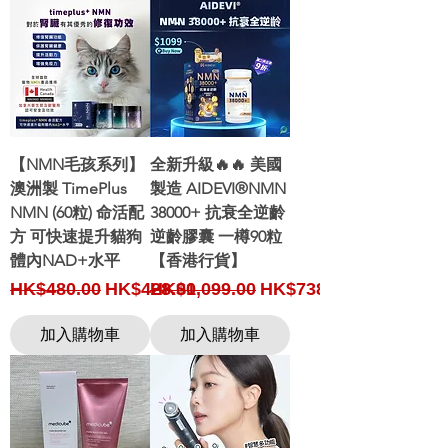
【NMN毛孩系列】
全新升級🔥🔥 美國
澳洲製 TimePlus
製造 AIDEVI®NMN
NMN (60粒) 命活配
38000+ 抗衰全逆齡
方 可快速提升貓狗
逆齡膠囊 一樽90粒
體內NAD+水平
【香港行貨】
Regular Price
Sale Price
Regular Price
Sale Price
HK$480.00
HK$428.00
HK$1,099.00
HK$738.00
加入購物車
加入購物車