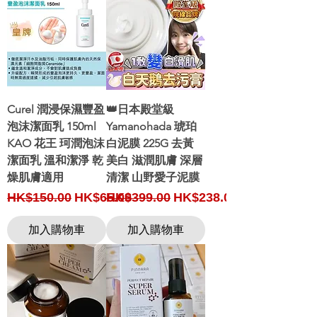
Curel 潤浸保濕豐盈
👑日本殿堂級
泡沫潔面乳 150ml
Yamanohada 琥珀
KAO 花王 珂潤泡沫
白泥膜 225G 去黃
潔面乳 溫和潔淨 乾
美白 滋潤肌膚 深層
燥肌膚適用
清潔 山野愛子泥膜
Regular Price
Sale Price
Regular Price
Sale Price
HK$150.00
HK$65.00
HK$399.00
HK$238.00
加入購物車
加入購物車