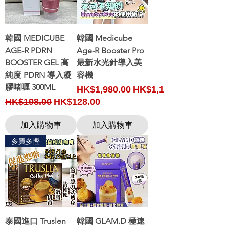
韓國 MEDICUBE
韓國 Medicube
AGE-R PDRN
Age-R Booster Pro
BOOSTER GEL 高
最新水光針導入美
純度 PDRN 導入凝
容機
膠啫喱 300ML
Regular Price
Sale Price
HK$1,980.00
HK$1,180.00
Regular Price
Sale Price
HK$198.00
HK$128.00
加入購物車
加入購物車
多買多慳
泰國進口 Truslen
韓國 GLAM.D 極速