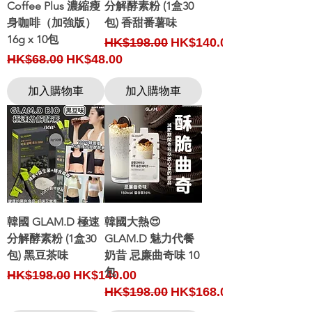
Coffee Plus 濃縮瘦
分解酵素粉 (1盒30
身咖啡（加強版）
包) 香甜番薯味
16g x 10包
Regular Price
Sale Price
HK$198.00
HK$140.00
Regular Price
Sale Price
HK$68.00
HK$48.00
加入購物車
加入購物車
韓國 GLAM.D 極速
韓國大熱😍
分解酵素粉 (1盒30
GLAM.D 魅力代餐
包) 黑豆茶味
奶昔 忌廉曲奇味 10
包
Regular Price
Sale Price
HK$198.00
HK$140.00
Regular Price
Sale Price
HK$198.00
HK$168.00