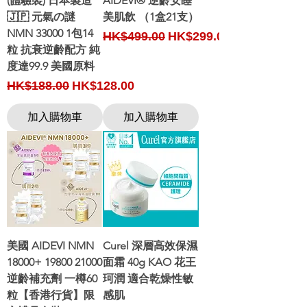
(體驗裝) 日本製造
AIDEVI® 逆齡安睡
🇯🇵 元氣の謎
美肌飲 （1盒21支）
NMN 33000 1包14
Regular Price
Sale Price
HK$499.00
HK$299.00
粒 抗衰逆齡配方 純
度達99.9 美國原料
Regular Price
Sale Price
HK$188.00
HK$128.00
加入購物車
加入購物車
美國 AIDEVI NMN
Curel 深層高效保濕
18000+ 19800 21000
面霜 40g KAO 花王
逆齡補充劑 一樽60
珂潤 適合乾燥性敏
粒【香港行貨】限
感肌