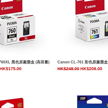
Quick View
Quick View
-760XL 黑色原廠墨盒 (高容量)
Canon CL-761 彩色原廠墨盒
ce
Sale Price
Regular Price
Sale Price
HK$175.00
HK$248.00
HK$208.00