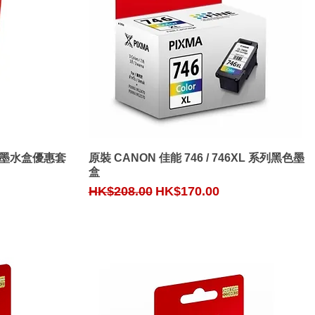
Quick View
雙黑墨水盒優惠套
原裝 CANON 佳能 746 / 746XL 系列黑色墨
盒
Regular Price
Sale Price
HK$208.00
HK$170.00