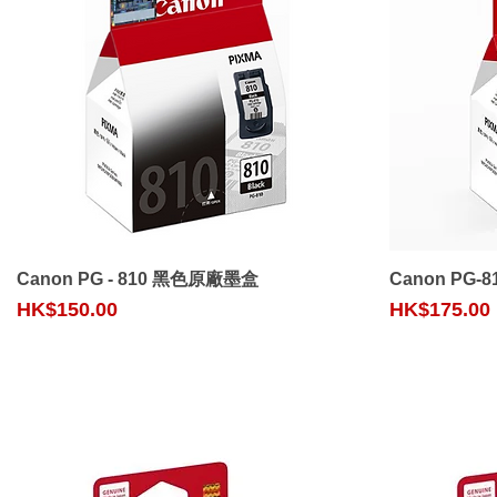
Quick View
Canon PG - 810 黑色原廠墨盒
Canon PG
Price
Price
HK$150.00
HK$175.00