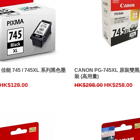
Quick View
Quick View
佳能 745 / 745XL 系列黑色墨
CANON PG-745XL 原裝
裝 (高用量)
ce
Sale Price
Regular Price
Sale Price
HK$128.00
HK$298.00
HK$258.00