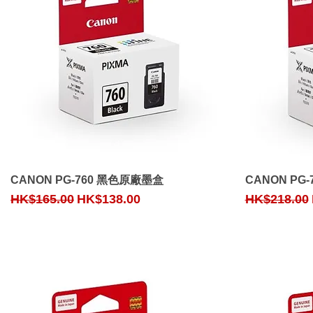
Quick View
CANON PG-760 黑色原廠墨盒
CANON PG
Regular Price
Sale Price
Regular Pri
HK$165.00
HK$138.00
HK$218.00