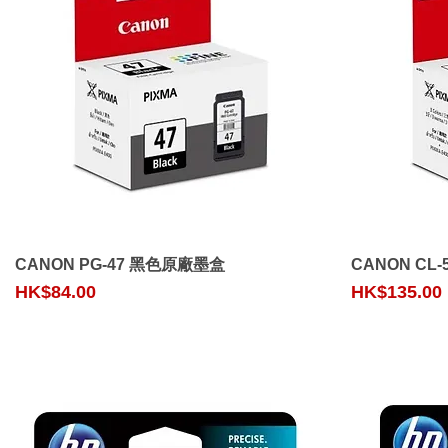
Quick View
CANON PG-47 黑色原廠墨盒
CANON CL
Price
Price
HK$84.00
HK$135.00