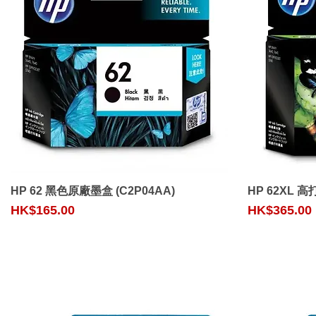
Quick View
HP 62 黑色原廠墨盒 (C2P04AA)
HP 62XL
Price
Price
HK$165.00
HK$365.00