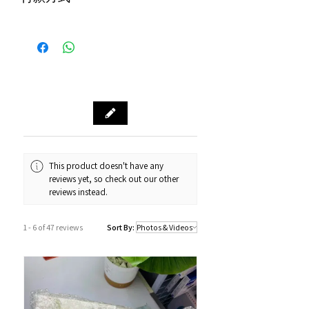
購物滿$1000包運費（只限本地，指定貨品
付款方式
除外）
Alipay支付寶 / WeChat Pay微信支付 /
本地速遞
Octopus八達通 / Fps轉數快
順豐到付/自取點
PayMe / 銀聯卡 / 銀行轉帳 / 信用卡
門市預訂自取，亦可先聯絡我們查詢貨
源。
門市資料：觀塘秀茂坪商場街市74A號
鋪
營業時間：12:00 - 19:00
Whatsapp：34811128
This product doesn't have any
reviews yet, so check out our other
訂購及送貨時間
reviews instead.
確認訂單後約1-4個工作天內發貨 (不包
括假日及公眾假期)。
1 - 6 of 47 reviews
Sort By:
若果商品不幸出現沒有現貨或需要更長
的送貨時間，我們會透過以Whatsapp
或電話方式通知顧客。