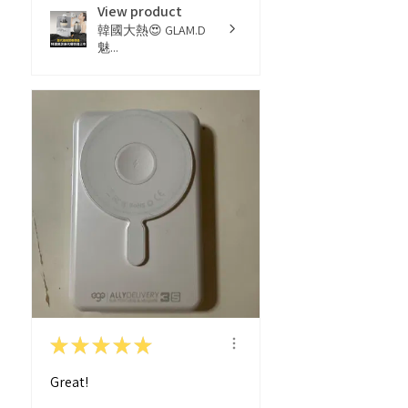
View product
韓國大熱😍 GLAM.D
魅...
★
★
★
★
★
Great!