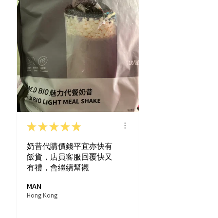
★
★
★
★
★
奶昔代購價錢平宜亦快有
飯貨，店員客服回覆快又
有禮，會繼續幫襯
MAN
Hong Kong