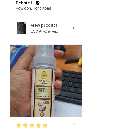
Debbie L.
Kowloon, Hong Kong
View product
EGO AllyDeliver...
★
★
★
★
★