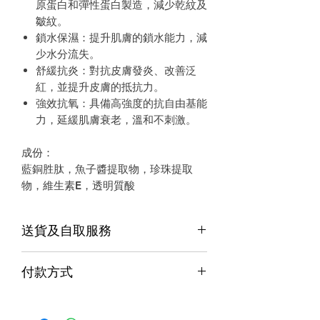
原蛋白和彈性蛋白製造，減少乾紋及
皺紋。
鎖水保濕：提升肌膚的鎖水能力，減
少水分流失。
舒緩抗炎：對抗皮膚發炎、改善泛
紅，並提升皮膚的抵抗力。
強效抗氧：具備高強度的抗自由基能
力，延緩肌膚衰老，溫和不刺激。
成份：
藍銅胜肽，魚子醬提取物，珍珠提取
物，維生素E，透明質酸
送貨及自取服務
貨品配送服務
付款方式
購物滿$1000包運費（只限本地，指定貨品
付款方式
除外）
Alipay支付寶 / WeChat Pay微信支付 /
本地速遞