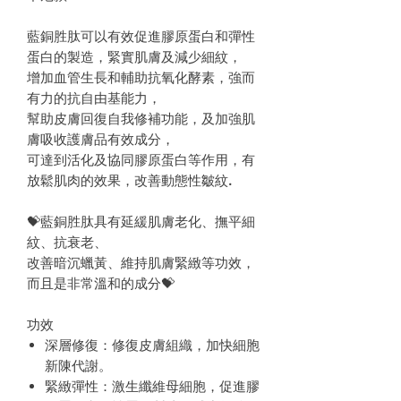
藍銅胜肽可以有效促進膠原蛋白和彈性
蛋白的製造，緊實肌膚及減少細紋，
增加血管生長和輔助抗氧化酵素，強而
有力的抗自由基能力，
幫助皮膚回復自我修補功能，及加強肌
膚吸收護膚品有效成分，
可達到活化及協同膠原蛋白等作用，有
放鬆肌肉的效果，改善動態性皺紋
.
💝
藍銅胜肽具有延緩肌膚老化、撫平細
紋、抗衰老、
改善暗沉蠟黃、維持肌膚緊緻等功效，
而且是非常溫和的成分
💝
功效
深層修復：修復皮膚組織，加快細胞
新陳代謝。
緊緻彈性：激生纖維母細胞，促進膠