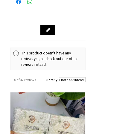
Octopus八達通 / Fps轉數快
順豐到付/自取點
PayMe / 銀聯卡 / 銀行轉帳 / 信用卡
門市預訂自取，亦可先聯絡我們查詢貨
源。
門市資料：觀塘秀茂坪商場街市74A號
鋪
營業時間：12:00 - 19:00
Whatsapp：34811128
This product doesn't have any
reviews yet, so check out our other
訂購及送貨時間
reviews instead.
確認訂單後約1-4個工作天內發貨 (不包
括假日及公眾假期)。
1 - 6 of 47 reviews
Sort By:
若果商品不幸出現沒有現貨或需要更長
的送貨時間，我們會透過以Whatsapp
或電話方式通知顧客。