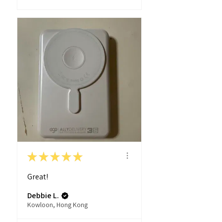
★
★
★
★
★
Great!
Debbie L.
Kowloon, Hong Kong