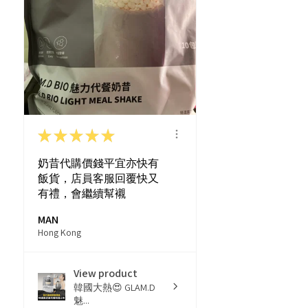
★
★
★
★
★
奶昔代購價錢平宜亦快有
飯貨，店員客服回覆快又
有禮，會繼續幫襯
MAN
Hong Kong
View product
韓國大熱😍 GLAM.D
魅...