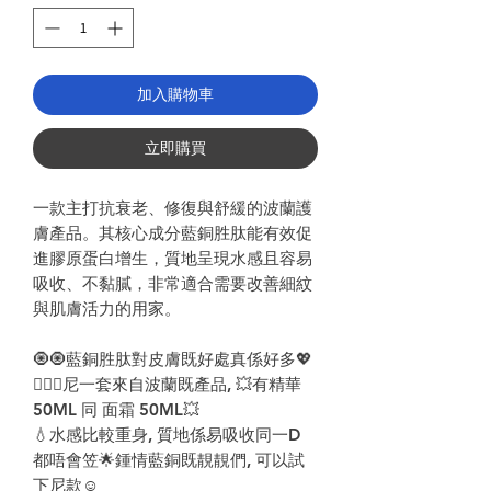
加入購物車
立即購買
一款主打抗衰老、修復與舒緩的波蘭護
膚產品。其核心成分藍銅胜肽能有效促
進膠原蛋白增生，質地呈現水感且容易
吸收、不黏膩，非常適合需要改善細紋
與肌膚活力的用家。
🧿🧿
藍銅胜肽對皮膚既好處真係好多
💖
💁🏻‍♀️
尼一套來自波蘭既產品
,
💥
有精華
50ML
同
面霜
50ML
💥
💧
水感比較重身
,
質地係易吸收同一
D
都唔會笠
🌟
鍾情藍銅既靚靚們
,
可以試
下尼款
☺️