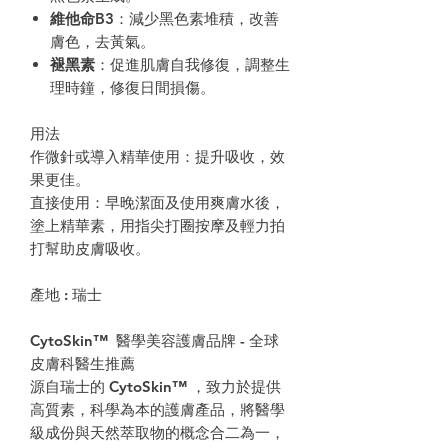
維他命B3
：減少黑色素堆積，改善
膚色，去黃氣。
褪黑素
：促進肌膚自我修復，調整生
理時鐘，修復日間損傷。
用法
作微針或導入精華使用：提升吸收，效
果更佳。
直接使用：早晚潔面及使用爽膚水後，
塗上精華素，用指尖打圈按摩及輕力拍
打幫助皮膚吸收。
產地 :
瑞士
CytoSkin™ 醫學美容護膚品牌 - 全球
皮膚科醫生推薦
源自瑞士的 CytoSkin™ ，致力於提供
高質素，科學為本的護膚產品，將醫學
級成份與天然萃取物的概念合二為一，