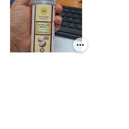
★
★
★
★
★
買比奶奶用 好香好保濕
tnjoker
HONG KONG
View product
泰國熱賣🇹🇭 Pinnar...