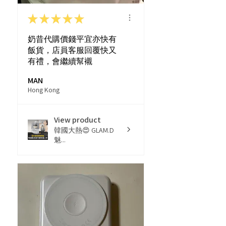
★
★
★
★
★
奶昔代購價錢平宜亦快有
飯貨，店員客服回覆快又
有禮，會繼續幫襯
MAN
Hong Kong
View product
韓國大熱😍 GLAM.D
魅...