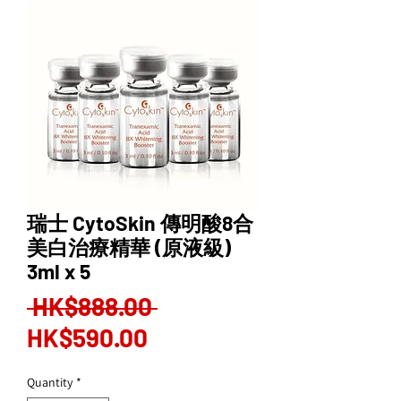
瑞士 CytoSkin 傳明酸8合
美白治療精華 (原液級)
3ml x 5
Regular
 HK$888.00 
Sale
Price
HK$590.00
Price
Quantity
*