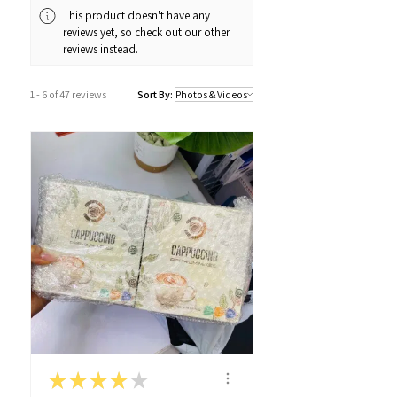
Whatsapp：34811128
This product doesn't have any
reviews yet, so check out our other
訂購及送貨時間
reviews instead.
確認訂單後約1-4個工作天內發貨 (不包
括假日及公眾假期)。
1 - 6 of 47 reviews
Sort By:
若果商品不幸出現沒有現貨或需要更長
的送貨時間，我們會透過以Whatsapp
或電話方式通知顧客。
★
★
★
★
★