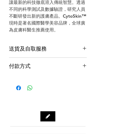
讓最新的科技徹底溶入傳統智慧。透過
不同的科學測試及數據驗證，研究人員
不斷研發出新的護膚產品。CytoSkin™
現時是著名國際醫學美容品牌，全球廣
為皮膚科醫生推薦使用。
送貨及自取服務
貨品配送服務
付款方式
購物滿$1000包運費（只限本地，指定貨品
付款方式
除外）
Alipay支付寶 / WeChat Pay微信支付 /
本地速遞
Octopus八達通 / Fps轉數快
順豐到付/自取點
PayMe / 銀聯卡 / 銀行轉帳 / 信用卡
門市預訂自取，亦可先聯絡我們查詢貨
源。
門市資料：觀塘秀茂坪商場街市74A號
鋪
營業時間：12:00 - 19:00