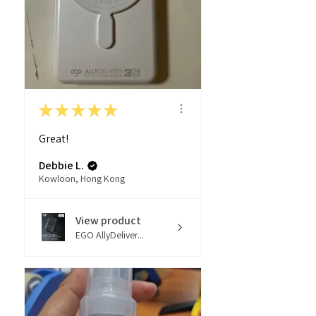
★
★
★
★
★
Great!
Debbie L.
Kowloon, Hong Kong
View product
EGO AllyDeliver...