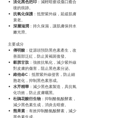
淡化黑色疤印
：減輕暗瘡或傷口癒合
後的痕跡。
抗氧化保護
：抵禦紫外線，延緩肌膚
衰老。
深層滋潤
：持久保濕，讓肌膚保持水
嫩光滑。
主要成分
傳明酸
：從源頭預防黑色素產生，改
善面部泛紅，防止黃褐斑復發。
穀胱甘肽
：強效抗氧化，減少紫外線
對皮膚的傷害，阻止黑色素分泌。
維他命C
：抵禦紫外線侵害，防止細
胞老化，抑制黑色素形成。
水芹精華
：減少黑色素製造，具抗氧
化功效，防止皮膚曬黑。
杜鵑花酸衍生物
：抑制酪氨酸酵素，
減少黑色素生成，消炎去暗瘡。
熊果素
：有效抑制酪氨酸酵素，減少
黑色素生成。