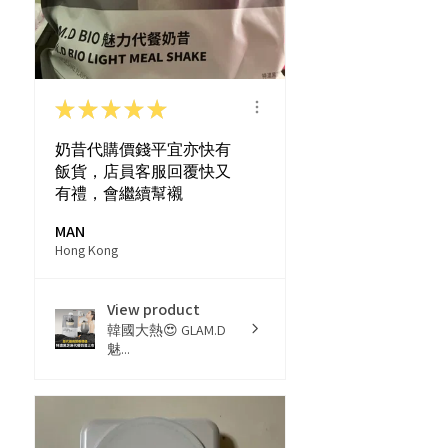
★
★
★
★
★
奶昔代購價錢平宜亦快有
飯貨，店員客服回覆快又
有禮，會繼續幫襯
MAN
Hong Kong
View product
韓國大熱😍 GLAM.D
魅...