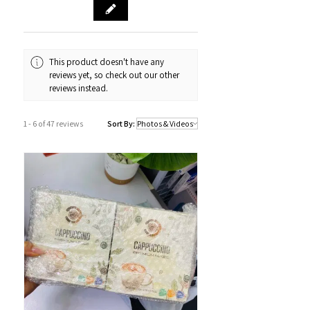
門市資料：觀塘秀茂坪商場街市74號鋪
營業時間：12:00 - 19:00
Whatsapp：34811128
This product doesn't have any
訂購及送貨時間
reviews yet, so check out our other
確認訂單後約1-4個工作天內發貨 (不包
reviews instead.
括假日及公眾假期)。
若果商品不幸出現沒有現貨或需要更長
1 - 6 of 47 reviews
Sort By:
的送貨時間，我們會透過以Whatsapp
或電話方式通知顧客。