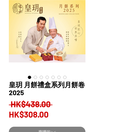
皇玥 月餅禮盒系列月餅卷
2025
Regular
 HK$438.00 
Sale
Price
HK$308.00
Price
賣哂啦><