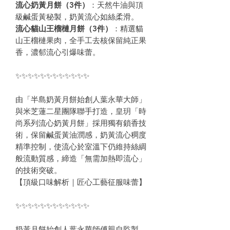
流心奶黃月餅（3件）
：天然牛油與頂
級鹹蛋黃秘製，奶黃流心如絲柔滑。
流心貓山王榴槤月餅（3件）
：精選貓
山王榴槤果肉，全手工去核保留純正果
香，濃郁流心引爆味蕾。
✨✨✨✨✨✨✨✨✨✨✨✨
由「半島奶黃月餅始創人葉永華大師」
與米芝蓮二星團隊聯手打造，皇玥「時
尚系列流心奶黃月餅」採用獨有鎖香技
術，保留鹹蛋黃油潤感，奶黃流心稠度
精準控制，使流心於室溫下仍維持絲綢
般流動質感，締造「無需加熱即流心」
的技術突破。
【頂級口味解析｜匠心工藝征服味蕾】
✨✨✨✨✨✨✨✨✨✨✨✨
奶黃月餅始創人葉永華師傅親自監製，