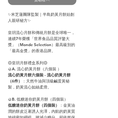
✨米芝蓮團隊監製｜半島奶黃月餅始創
人親研秘方✨
皇玥流心月餅和傳統月餅是全球唯一，
連續7年榮獲「世界食品品質評鑒大
獎」（Monde Selection）最高級別的
「最高金獎」的香港品牌。
🟡皇玥月餅禮盒系列🟡
🥮A. 流心奶黃月餅（六個裝 ）
流心奶黃月餅六個裝 - 流心奶黃月餅
（6件）
：天然牛油與頂級鹹蛋黃秘
製，奶黃流心如絲柔滑。
🥮B. 低糖迷你奶黃月餅（四個裝）
低糖迷你奶黃月餅（四個裝）
：金黃油
潤的餅皮泛著誘人光澤，內餡的奶黃質
地綿密如綢緞，雖減少糖分，卻依然保