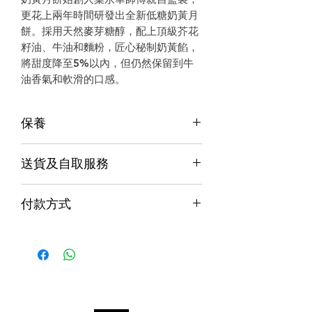
更花上兩年時間研發出全新低糖奶黃月
餅。採用天然麥芽糖醇，配上頂級芥花
籽油、牛油和麵粉，匠心秘制奶黃餡，
將甜度降至5%以內，但仍然保留到牛
油香氣和軟滑的口感。
保養
保養
送貨及自取服務
香港行貨;香港代理提供本地保養和維
修
貨品配送服務
７天信心保證;收貨後7日內有壞包換購
付款方式
物保障 (不包括人為損壞並須要保留完
購物滿$1000包運費（只限本地，指定貨品
整包裝)
付款方式
除外）
Alipay支付寶 / WeChat Pay微信支付 /
本地速遞
Octopus八達通 / Fps轉數快
順豐到付/自取點
PayMe / 銀聯卡 / 銀行轉帳 / 信用卡
門市預訂自取，亦可先聯絡我們查詢貨
源。