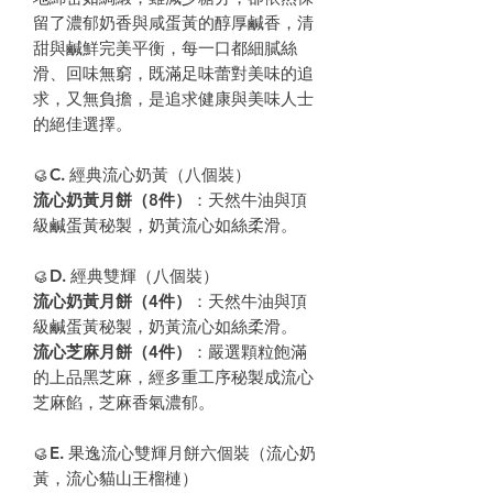
留了濃郁奶香與咸蛋黃的醇厚鹹香，清
甜與鹹鮮完美平衡，每一口都細膩絲
滑、回味無窮，既滿足味蕾對美味的追
求，又無負擔，是追求健康與美味人士
的絕佳選擇。
🥮C. 經典流心奶黃（八個裝）
流心奶黃月餅（8件）
：天然牛油與頂
級鹹蛋黃秘製，奶黃流心如絲柔滑。
🥮D. 經典雙輝（八個裝）
流心奶黃月餅（4件）
：天然牛油與頂
級鹹蛋黃秘製，奶黃流心如絲柔滑。
流心芝麻月餅（4件）
：嚴選顆粒飽滿
的上品黑芝麻，經多重工序秘製成流心
芝麻餡，芝麻香氣濃郁。
🥮E. 果逸流心雙輝月餅六個裝（流心奶
黃，流心貓山王榴槤）