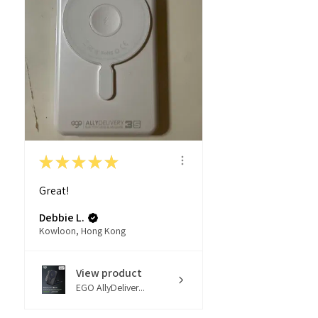
★
★
★
★
★
Great!
Debbie L.
Kowloon, Hong Kong
View product
EGO AllyDeliver...