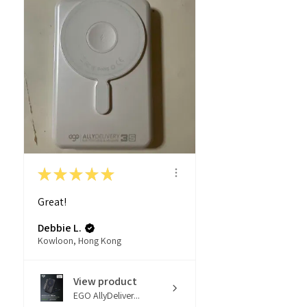
★
★
★
★
★
Great!
Debbie L.
Kowloon, Hong Kong
View product
EGO AllyDeliver...