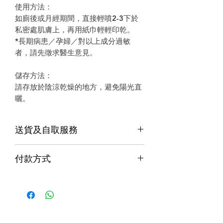
使用方法：
如廁後或月經期間，直接輕噴2-3下於
私密處肌膚上，再用紙巾輕輕印乾。
*長期病患／孕婦／對以上成分過敏
者，請先徵求醫生意見。
儲存方法：
請存放於陰涼乾燥的地方，避免陽光直
曬。
送貨及自取服務
貨品配送服務
付款方式
購物滿$1000包運費（只限本地，指定貨品
付款方式
除外）
Alipay支付寶 / WeChat Pay微信支付 /
本地速遞
Octopus八達通 / Fps轉數快
順豐到付/自取點
PayMe / 銀聯卡 / 銀行轉帳 / 信用卡
門市預訂自取，亦可先聯絡我們查詢貨