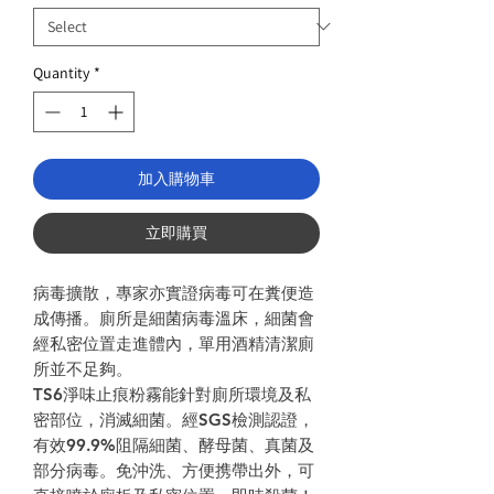
Quantity
*
加入購物車
立即購買
病毒擴散，專家亦實證病毒可在糞便造
成傳播。廁所是細菌病毒溫床，細菌會
經私密位置走進體內，單用酒精清潔廁
所並不足夠。
TS6淨味止痕粉霧能針對廁所環境及私
密部位，消滅細菌。經SGS檢測認證，
有效99.9%阻隔細菌、酵母菌、真菌及
部分病毒。免沖洗、方便携帶出外，可