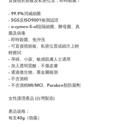
直接噴於廁板及私密位置，即時殺菌！
- 99.9%消滅細菌
- SGS及ISO9001檢測認證
- o-cymen-5-ol阻隔細菌、酵母菌、真
菌及病毒
- 即時殺菌、免沖洗
- 可直接噴廁板、私密位置或紙巾上輕
輕擦拭
- 孕婦、小孩、敏感肌膚人士適用
- 加入透明質酸，不傷皮膚
- 通過微生物、重金屬檢測
- 不含酒精
- 不含酒精MI/MCI、Paraben類防腐劑
女性護理產品 (台灣製造)
產品規格：
每支40g（噴霧）