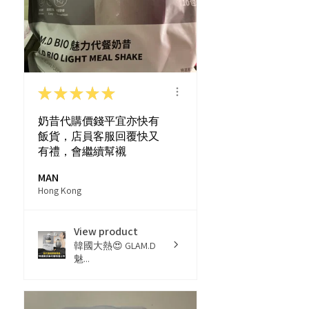
★
★
★
★
★
奶昔代購價錢平宜亦快有
飯貨，店員客服回覆快又
有禮，會繼續幫襯
MAN
Hong Kong
View product
韓國大熱😍 GLAM.D
魅...