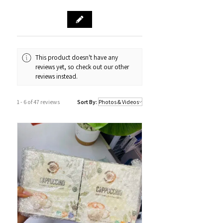
源。
門市資料：觀塘秀茂坪商場街市74A號
鋪
營業時間：12:00 - 19:00
Whatsapp：34811128
This product doesn't have any
reviews yet, so check out our other
訂購及送貨時間
reviews instead.
確認訂單後約1-4個工作天內發貨 (不包
括假日及公眾假期)。
1 - 6 of 47 reviews
Sort By:
若果商品不幸出現沒有現貨或需要更長
的送貨時間，我們會透過以Whatsapp
或電話方式通知顧客。