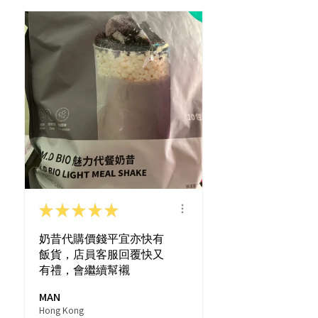
★
★
★
★
★
奶昔代購價錢平宜亦快有
飯貨，店員客服回覆快又
有禮，會繼續幫襯
MAN
Hong Kong