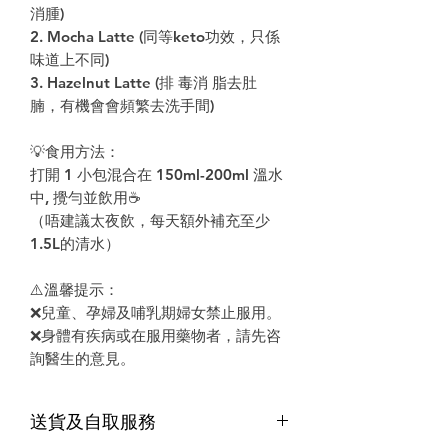
消腫)
2. Mocha Latte (同等keto功效，只係
味道上不同)
3. Hazelnut Latte (排 毒消 脂去肚
腩，有機會會頻繁去洗手間)
💡食用方法：
打開 1 小包混合在 150ml-200ml 溫水
中, 攪勻並飲用☕
（唔建議太夜飲，每天額外補充至少
1.5L的清水）
⚠️溫馨提示：
❌兒童、孕婦及哺乳期婦女禁止服用。
❌身體有疾病或在服用藥物者，請先咨
詢醫生的意見。
送貨及自取服務