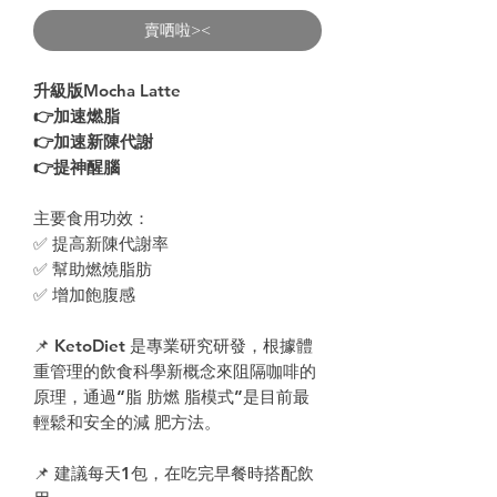
Price
賣哂啦><
升級版Mocha Latte
👉加速燃脂
👉加速新陳代謝
👉提神醒腦
主要食用功效：
✅ 提高新陳代謝率
✅ 幫助燃燒脂肪
✅ 增加飽腹感
📌 KetoDiet 是專業研究研發，根據體
重管理的飲食科學新概念來阻隔咖啡的
原理，通過“脂 肪燃 脂模式”是目前最
輕鬆和安全的減 肥方法。
📌 建議每天1包，在吃完早餐時搭配飲