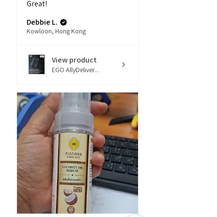
Great!
Debbie L.
Kowloon, Hong Kong
View product
EGO AllyDeliver...