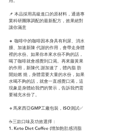
用。
📌 本品採用高級進口的原材料，通過專
業科研團隊調配的最新配方，效果絕對
讓你滿意
🔸 咖啡中的咖啡因本身具有利尿、消水
腫、加速新陳 代謝的作用，會帶走身體
裡的水份。如果你本來水份不夠的話，
喝了咖啡就會感覺到口渴。再來藤黃果
的作用，新陳代 謝加速了，體內脂 肪
開始燃 燒，身體需要大量的水份，如果
水喝不夠的話，就會一直感覺口渴，這
現象是身體給我們的警示，告訴我們需
要補充水份了。
🔹馬來西亞GMP工廠包裝，ISO測試✅
☕三款口味及功效選擇：
1. Keto Diet Coffee (增加飽肚感消脂