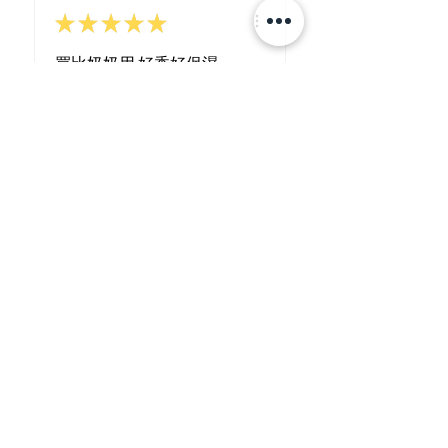
★
★
★
★
★
買比奶奶用 好香好保濕
tnjoker
HONG KONG
View product
泰國熱賣🇹🇭 Pinnar...