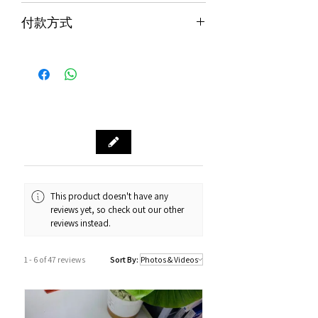
貨品配送服務
付款方式
購物滿$1000包運費（只限本地，指定貨品
付款方式
除外）
Alipay支付寶 / WeChat Pay微信支付 /
本地速遞
Octopus八達通 / Fps轉數快
順豐到付/自取點
PayMe / 銀聯卡 / 銀行轉帳 / 信用卡
門市預訂自取，亦可先聯絡我們查詢貨
源。
門市資料：觀塘秀茂坪商場街市74A號
鋪
營業時間：12:00 - 19:00
Whatsapp：34811128
This product doesn't have any
reviews yet, so check out our other
訂購及送貨時間
reviews instead.
確認訂單後約1-4個工作天內發貨 (不包
括假日及公眾假期)。
1 - 6 of 47 reviews
Sort By:
若果商品不幸出現沒有現貨或需要更長
的送貨時間，我們會透過以Whatsapp
或電話方式通知顧客。