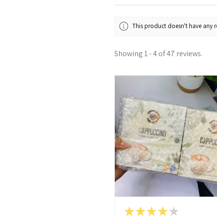
This product doesn't have any re
Showing 1 - 4 of 47 reviews.
★
★
★
★
★