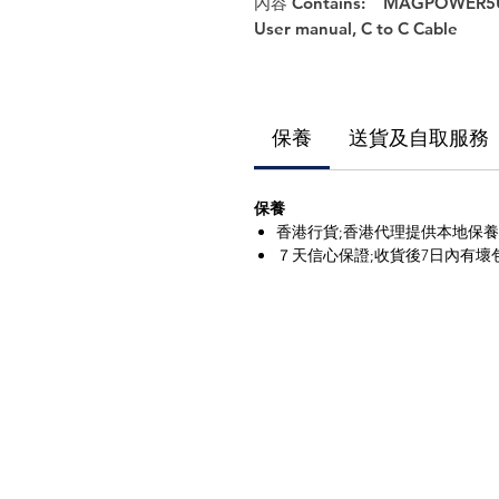
內容 Contains: MAGPOWER5U,
User manual, C to C Cable
保養
送貨及自取服務
保養
香港行貨;香港代理提供本地保
７天信心保證;收貨後7日內有壞