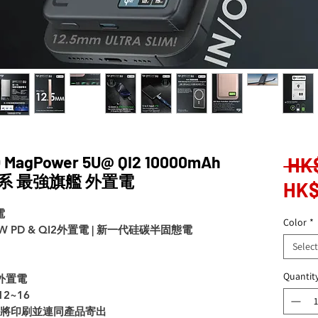
gPower 5U@ QI2 10000mAh
 HK
tra系 最強旗艦 外置電
HK$
電
Color
*
0W PD & QI2外置電 | 新一代硅碳半固態電
Selec
Quantit
證外置電
12~16
連結將印刷並連同產品寄出