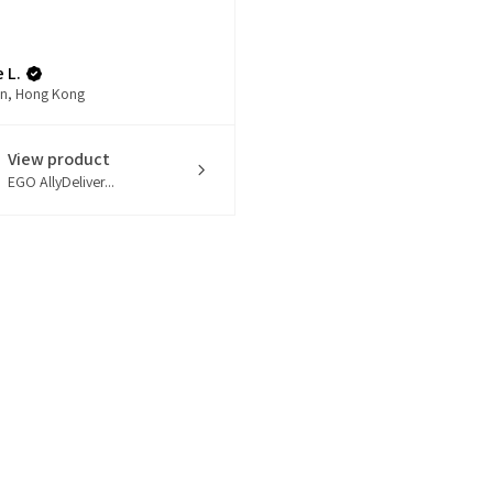
 L.
n, Hong Kong
View product
EGO AllyDeliver...