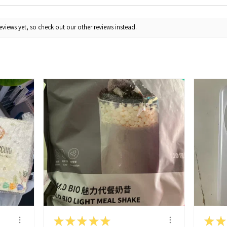
views yet, so check out our other reviews instead.
★
★
★
★
★
★
★