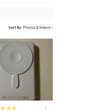
Sort By:
★
★
★