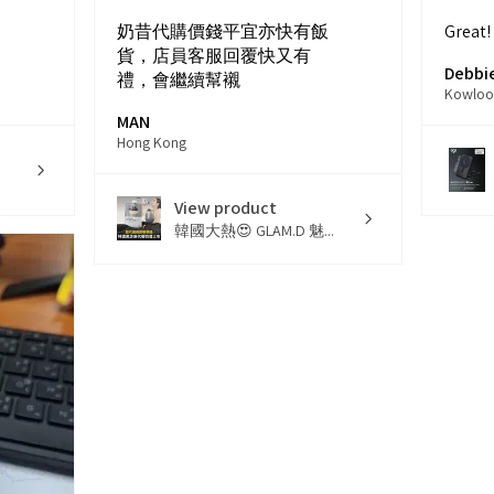
奶昔代購價錢平宜亦快有飯
Great!
貨，店員客服回覆快又有
Debbie
禮，會繼續幫襯
Kowloo
MAN
Hong Kong
View product
韓國大熱😍 GLAM.D 魅...