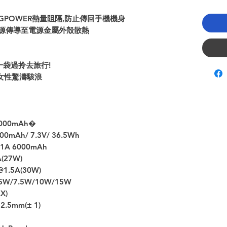
MAGPOWER熱量阻隔,防止傳回手機機身
fe熱源傳導至電源金屬外殼散熱
, 一袋過拎去旅行!
物令女性驚濤駭浪
10000mAh�
00mAh/ 7.3V/ 36.5Wh
@1A 6000mAh
(27W)
@1.5A(30W)
5W/7.5W/10W/15W
X)
2.5mm(± 1)