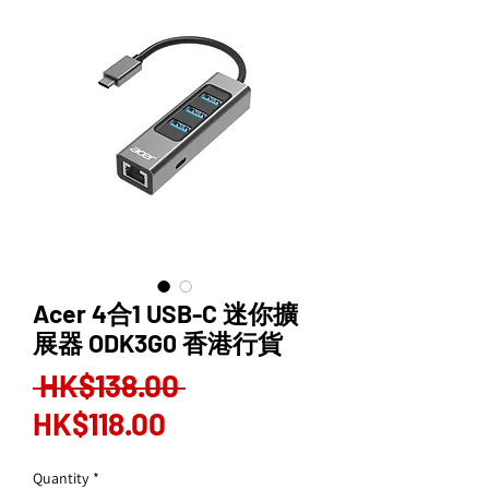
Acer 4合1 USB-C 迷你擴
展器 ODK3G0 香港行貨
Regular
 HK$138.00 
Sale
Price
HK$118.00
Price
Quantity
*