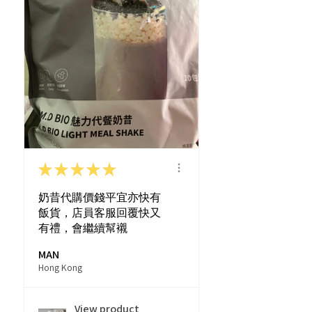
★
★
★
★
★
奶昔代購價錢平宜亦快有
飯貨，店員客服回覆快又
有禮，會繼續幫襯
MAN
Hong Kong
View product