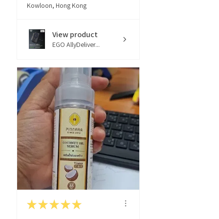
Kowloon, Hong Kong
View product
EGO AllyDeliver...
★
★
★
★
★