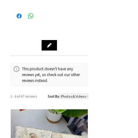
購物滿$1000包運費（只限本地，指定貨品
整包裝)
付款方式
除外）
Alipay支付寶 / WeChat Pay微信支付 /
本地速遞
Octopus八達通 / Fps轉數快
順豐到付/自取點
PayMe / 銀聯卡 / 銀行轉帳 / 信用卡
門市預訂自取，亦可先聯絡我們查詢貨
源。
門市資料：觀塘秀茂坪商場街市74A號
鋪
營業時間：12:00 - 19:00
Whatsapp：34811128
This product doesn't have any
reviews yet, so check out our other
訂購及送貨時間
reviews instead.
確認訂單後約1-4個工作天內發貨 (不包
括假日及公眾假期)。
1 - 6 of 47 reviews
Sort By:
若果商品不幸出現沒有現貨或需要更長
的送貨時間，我們會透過以Whatsapp
或電話方式通知顧客。