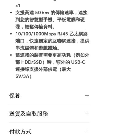
x1
支援高達 5Gbps 的傳輸速率，連接
到您的智慧型手機、平板電腦和硬
碟，輕鬆傳輸資料。
10/100/1000Mbps RJ45 乙太網路
端口，快速穩定的互聯網連接，提供
串流媒體和遊戲體驗。
當連接的裝置需要更高功耗（例如外
部 HDD/SSD）時，額外的 USB-C
連接埠支援外部供電（最大
5V/3A）
保養
保養
送貨及自取服務
香港行貨;香港代理提供本地保養和維
修
貨品配送服務
７天信心保證;收貨後7日內有壞包換購
付款方式
物保障 (不包括人為損壞並須要保留完