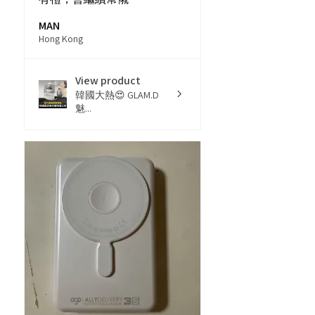
MAN
Hong Kong
View product
韓國大熱😍 GLAM.D
魅...