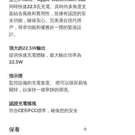
同時快速22.5瓦充電。其時尚多角度支
架結合風格和實用性，並擁有認證的安
全功能，確保安心。完美適合現代用
戶，尋求功能和優雅於一體的緊湊設
計。
强大的
22.5W
輸出
提供快速充電體驗，最大輸出功率為
22.5W
指
示燈
監控設備的充電進度。
燈可以很容易地
關掉，以保持一個寧靜的環境。
認證充電模塊
符合
CE
和
FCC
標準，確保您的安全
保養