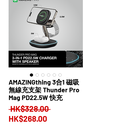
AMAZINGthing 3合1 磁吸
無線充支架 Thunder Pro
Mag PD22.5W 快充
Regular
 HK$328.00 
Sale
Price
HK$268.00