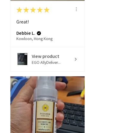
★
★
★
★
★
Great!
Debbie L.
Kowloon, Hong Kong
View product
EGO AllyDeliver...