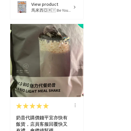
View product
馬來西亞🇲🇾 Be You...
★
★
★
★
★
奶昔代購價錢平宜亦快有
飯貨，店員客服回覆快又
有禮，會繼續幫襯