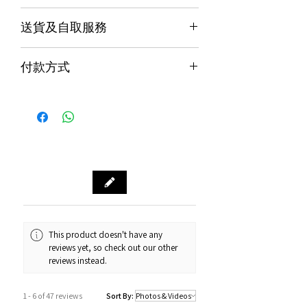
保養
送貨及自取服務
香港行貨;香港代理提供本地保養和維
修
貨品配送服務
７天信心保證;收貨後7日內有壞包換購
付款方式
物保障 (不包括人為損壞並須要保留完
購物滿$1000包運費（只限本地，指定貨品
整包裝)
付款方式
除外）
Alipay支付寶 / WeChat Pay微信支付 /
本地速遞
Octopus八達通 / Fps轉數快
順豐到付/自取點
PayMe / 銀聯卡 / 銀行轉帳 / 信用卡
門市預訂自取，亦可先聯絡我們查詢貨
源。
門市資料：觀塘秀茂坪商場街市74A號
鋪
營業時間：12:00 - 19:00
Whatsapp：34811128
This product doesn't have any
reviews yet, so check out our other
訂購及送貨時間
reviews instead.
確認訂單後約1-4個工作天內發貨 (不包
括假日及公眾假期)。
1 - 6 of 47 reviews
Sort By:
若果商品不幸出現沒有現貨或需要更長