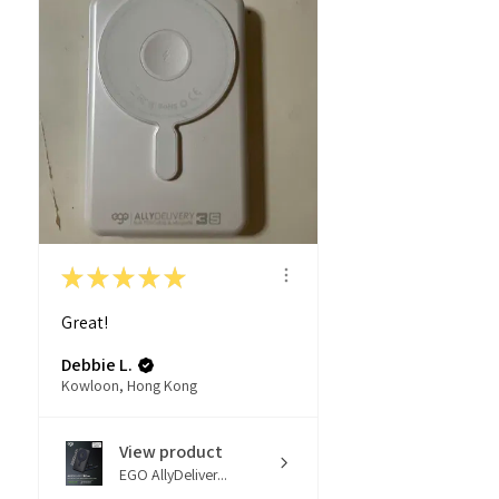
★
★
★
★
★
Great!
Debbie L.
Kowloon, Hong Kong
View product
EGO AllyDeliver...