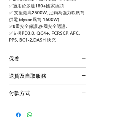
✅適用於多達180+國家插頭
✅ 支援最高2500W, 足夠為強力吹風筒
供電 (dyson風筒 1600W)
✅8重安全保護,多國安全認證.
✅支援PD3.0, QC4+, FCP,SCP, AFC,
PPS, BC1-2,DASH 快充
保養
保養
送貨及自取服務
香港行貨;香港代理提供本地保養和維
修
貨品配送服務
７天信心保證;收貨後7日內有壞包換購
付款方式
物保障 (不包括人為損壞並須要保留完
購物滿$1000包運費（只限本地，指定貨品
整包裝)
付款方式
除外）
Alipay支付寶 / WeChat Pay微信支付 /
本地速遞
Octopus八達通 / Fps轉數快
順豐到付/自取點
PayMe / 銀聯卡 / 銀行轉帳 / 信用卡
門市預訂自取，亦可先聯絡我們查詢貨