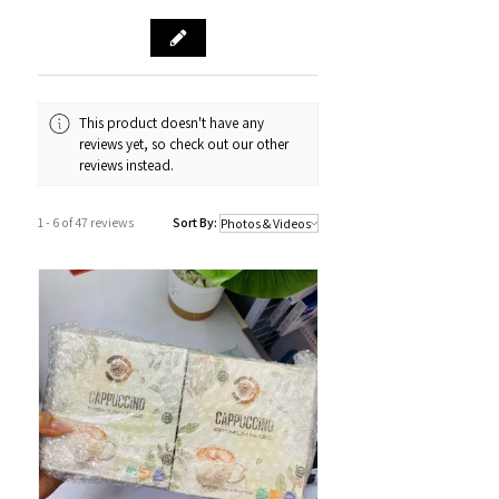
源。
門市資料：觀塘秀茂坪商場街市74A號
鋪
營業時間：12:00 - 19:00
Whatsapp：34811128
This product doesn't have any
reviews yet, so check out our other
訂購及送貨時間
reviews instead.
確認訂單後約1-4個工作天內發貨 (不包
括假日及公眾假期)。
1 - 6 of 47 reviews
Sort By:
若果商品不幸出現沒有現貨或需要更長
的送貨時間，我們會透過以Whatsapp
或電話方式通知顧客。