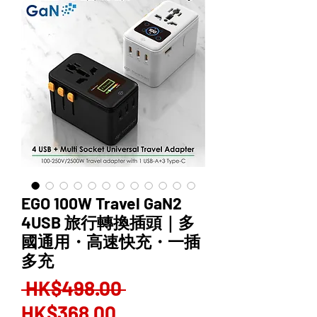
EGO 100W Travel GaN2
4USB 旅行轉換插頭｜多
國通用・高速快充・一插
多充
Regular
 HK$498.00 
Sale
Price
HK$368.00