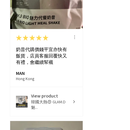
★
★
★
★
★
奶昔代購價錢平宜亦快有
飯貨，店員客服回覆快又
有禮，會繼續幫襯
MAN
Hong Kong
View product
韓國大熱😍 GLAM.D
魅...