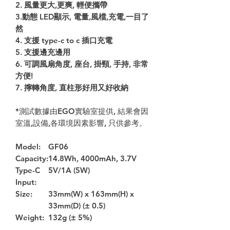
2. 風量更大,更爽, 輕便攜帶
3.動態 LED顯示, 電量,風檔,充電,一目了
然
4. 支援 type-c to c 插口充電
5. 支援邊充邊用
6. 可調風扇角度, 座台, 掛頸, 手持, 非常
方便!
7. 擰轉角度, 直柱形好用又好收納
*測試數據由EGO實驗室提供, 結果會因
室溫,設備,各環境因素影響, 只供參考。
Model:
GF06
Capacity:
14.8Wh, 4000mAh, 3.7V
Type-C
5V/1A (5W)
Input:
Size:
33mm(W) x 163mm(H) x
33mm(D) (± 0.5)
Weight:
132g (± 5%)