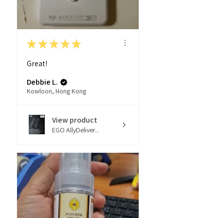
★
★
★
★
★
Great!
Debbie L.
Kowloon, Hong Kong
View product
EGO AllyDeliver...