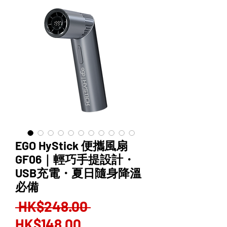
EGO HyStick 便攜風扇
GF06｜輕巧手提設計・
USB充電・夏日隨身降溫
必備
Regular
 HK$248.00 
Sale
Price
HK$148.00