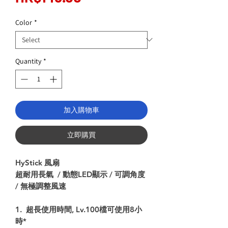
Price
Color
*
Quantity
*
加入購物車
立即購買
HyStick 風扇
超耐用長氣 / 動態LED顯示 / 可調角度
/ 無極調整風速
1. 超長使用時間, Lv.100檔可使用8小
時*