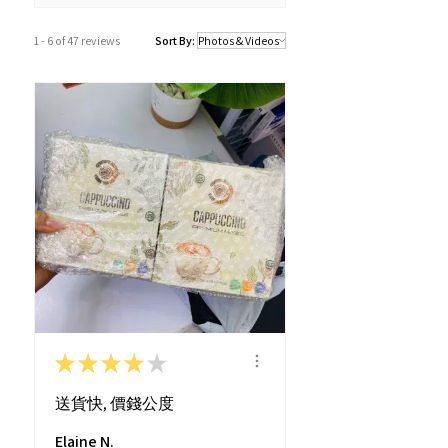
括假日及公眾假期)。
若果商品不幸出現沒有現貨或需要更長
1 - 6 of 47 reviews
Sort By:
的送貨時間，我們會透過以Whatsapp
或電話方式通知顧客。
★
★
★
★
★
送貨快, 價錢公度
Elaine N.