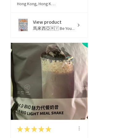
Hong Kong, Hong Kong
View product
馬來西亞🇲🇾 Be You...
★
★
★
★
★