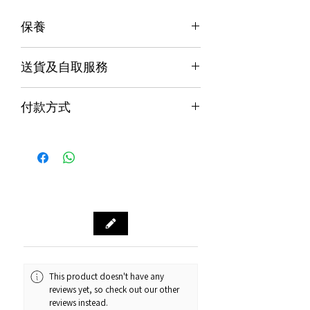
保養
保養
送貨及自取服務
香港行貨;香港代理提供本地保養和維
修
貨品配送服務
７天信心保證;收貨後7日內有壞包換購
付款方式
物保障 (不包括人為損壞並須要保留完
購物滿$1000包運費（只限本地，指定貨品
整包裝)
付款方式
除外）
Alipay支付寶 / WeChat Pay微信支付 /
本地速遞
Octopus八達通 / Fps轉數快
順豐到付/自取點
PayMe / 銀聯卡 / 銀行轉帳 / 信用卡
門市預訂自取，亦可先聯絡我們查詢貨
源。
門市資料：觀塘秀茂坪商場街市74號鋪
營業時間：12:00 - 19:00
Whatsapp：34811128
This product doesn't have any
訂購及送貨時間
reviews yet, so check out our other
確認訂單後約1-4個工作天內發貨 (不包
reviews instead.