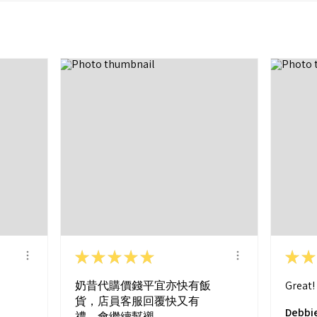
★
★
★
★
★
★
★
奶昔代購價錢平宜亦快有飯
Great!
貨，店員客服回覆快又有
Debbie
禮，會繼續幫襯