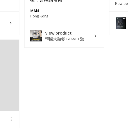
Kowloo
MAN
Hong Kong
View product
韓國大熱😍 GLAM.D 魅...