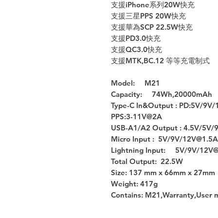
支援iPhone系列20W快充
支援三星PPS 20W快充
支援華為SCP 22.5W快充
支援PD3.0快充
支援QC3.0快充
支援MTK,BC.12 等等充電制式
Model: M21
Capacity: 74Wh,20000mAh
Type-C In&Output : PD:5V/9V
PPS:3-11V@2A
USB-A1/A2 Output : 4.5V/5V/
Micro Input : 5V/9V/12V@1.5
Lightning Input: 5V/9V/12V@
Total Output: 22.5W
Size: 137 mm x 66mm x 27mm
Weight: 417g
Contains: M21,Warranty,User 