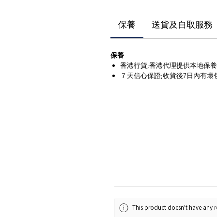
保養
送貨及自取服務
保養
香港行貨;香港代理提供本地保
７天信心保證;收貨後7日內有壞
This product doesn't have any re