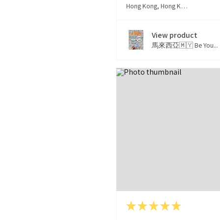
Hong Kong, Hong Kong
View product
馬來西亞🇲🇾 Be You...
★
★
★
★
★