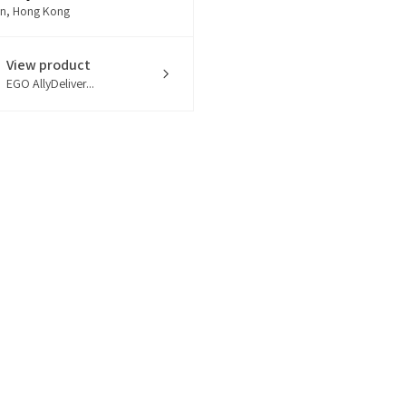
n, Hong Kong
View product
EGO AllyDeliver...