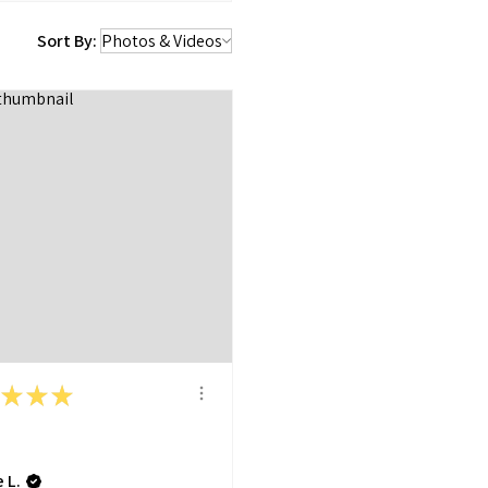
Sort By:
★
★
★
 L.