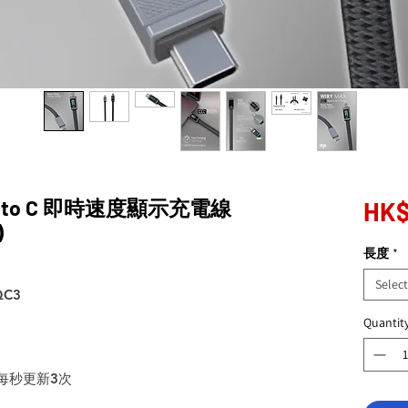
0W C to C 即時速度顯示充電線
HK$
)
長度
*
Selec
QC3
Quantit
 每秒更新3次