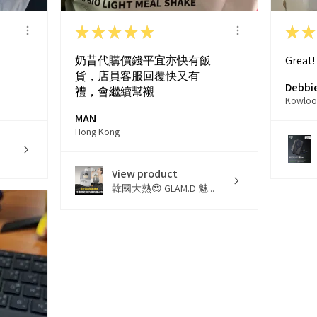
★
★
★
★
★
★
★
奶昔代購價錢平宜亦快有飯
Great!
貨，店員客服回覆快又有
Debbie
禮，會繼續幫襯
Kowloo
MAN
Hong Kong
View product
韓國大熱😍 GLAM.D 魅...