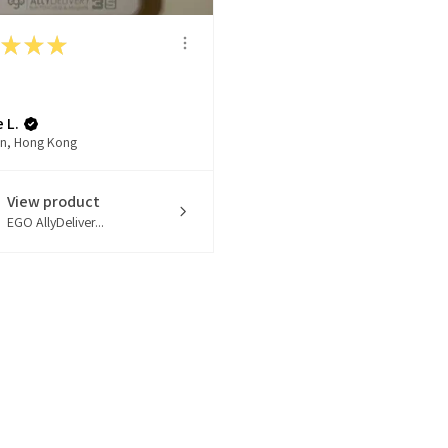
★
★
★
 L.
n, Hong Kong
View product
EGO AllyDeliver...