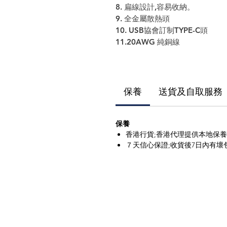
8. 扁線設計,容易收納。
9. 全金屬散熱頭
10. USB協會訂制TYPE-C頭
11.20AWG 純銅線
保養
送貨及自取服務
保養
香港行貨;香港代理提供本地保
７天信心保證;收貨後7日內有壞