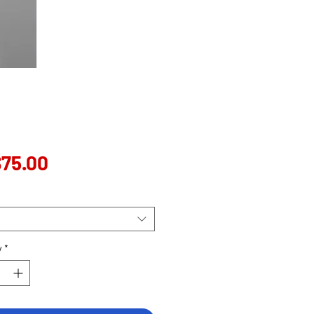
Price
75.00
t
y
*