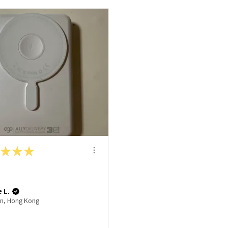
★
★
★
 L.
n, Hong Kong