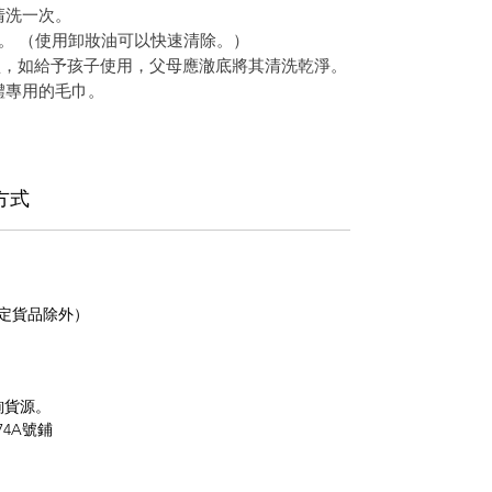
清洗一次。
次。 （使用卸妝油可以快速清除。）
型，如給予孩子使用，父母應澈底將其清洗乾淨。
體專用的毛巾。
方式
指定貨品除外）
詢貨源。
4A號鋪