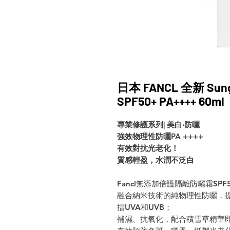
日本 FANCL 全新 Su
SPF50+ PA++++ 60ml
專業修護系列| 美白‧防曬
強效物理性防曬PA ++++
有效對抗光老化！
質感輕盈，水潤不泛白
Fancl無添加倍護隔離防曬霜SPF5
融合納米技術的純物理性防曬，提
擋UVA和UVB；
補濕、抗氧化，配合積雪草精華