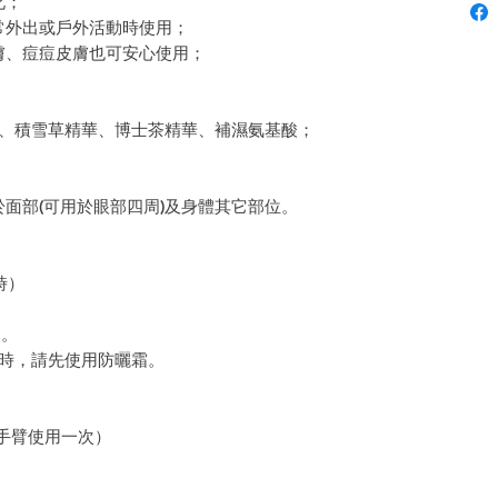
化；
常外出或戶外活動時使用；
膚、痘痘皮膚也可安心使用；
)、積雪草精華、博士茶精華、補濕氨基酸；
面部(可用於眼部四周)及身體其它部位。
時）
勻。
使用時，請先使用防曬霜。
和手臂使用一次）