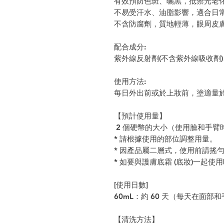
有效預防色斑、曬黑，抵禦光老
不易受汗水、油脂影響，適合日
不含防腐劑，質地輕薄，眼周皮
配合成分:
紫外線反射劑(不含紫外線吸收劑
使用方法:
每日外出前或於上妝前，塗適量於
【預計使用量】
2 個硬幣的大小（使用臉和手臂
* 請根據使用的部位調整用量。
* 因產品屬二層式，使用前請搖
* 如要與護膚底霜 (底妝)一起
[使用日數]
60mL：約 60 天（每天在面部
【清洗方法】