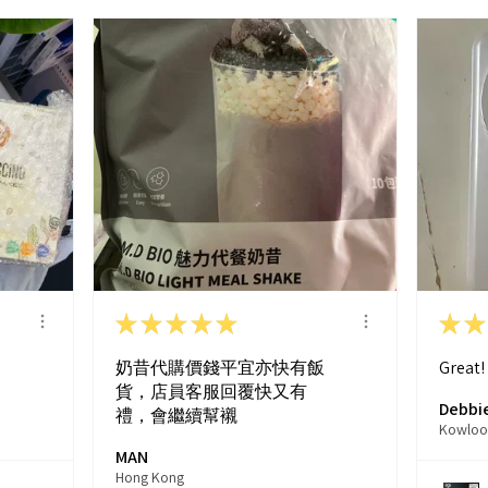
★
★
★
★
★
★
★
奶昔代購價錢平宜亦快有飯
Great!
貨，店員客服回覆快又有
Debbie
禮，會繼續幫襯
Kowloo
MAN
Hong Kong