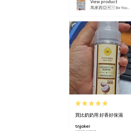
View product
馬來西亞🇲🇾 Be You...
★
★
★
★
★
買比奶奶用 好香好保濕
tnjoker