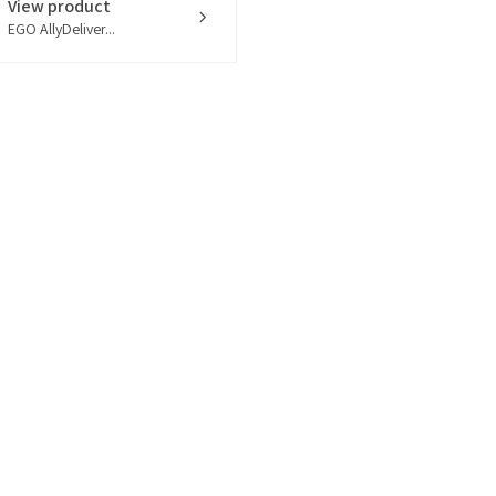
View product
EGO AllyDeliver...