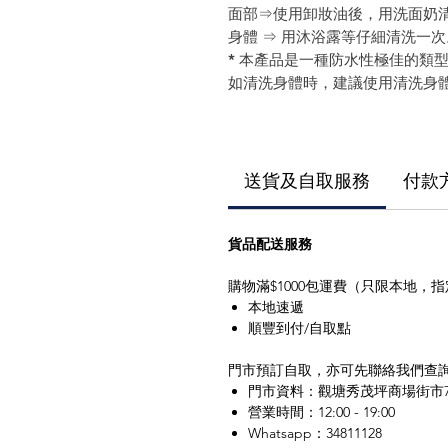
面部⇒使用卸妝油後，用洗面奶
身體 ⇒ 用沐浴露等仔細清洗一
* 本產品是一種防水性極佳的類
如清洗身體時，建議使用清洗身
送貨及自取服務
付款
貨品配送服務
購物滿$1000包運費（只限本地，
本地速遞
順豐到付/自取點
門市預訂自取，亦可先聯絡我們查
門市資料：觀塘秀茂坪商場街市7
營業時間：12:00 - 19:00
Whatsapp：34811128