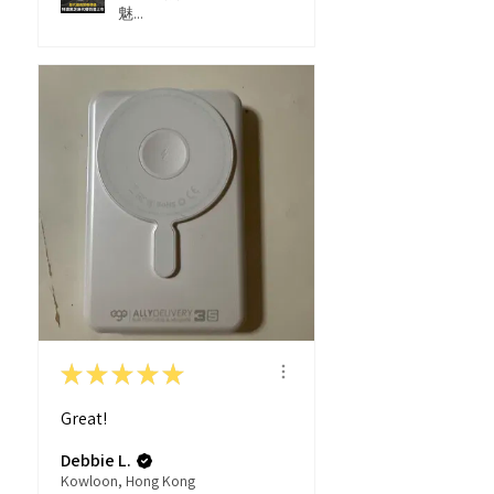
魅...
★
★
★
★
★
Great!
Debbie L.
Kowloon, Hong Kong