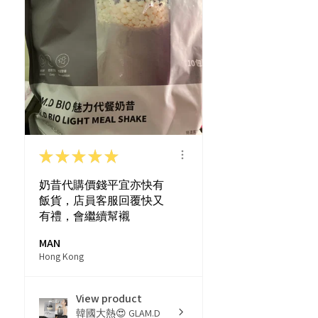
★
★
★
★
★
奶昔代購價錢平宜亦快有
飯貨，店員客服回覆快又
有禮，會繼續幫襯
MAN
Hong Kong
View product
韓國大熱😍 GLAM.D