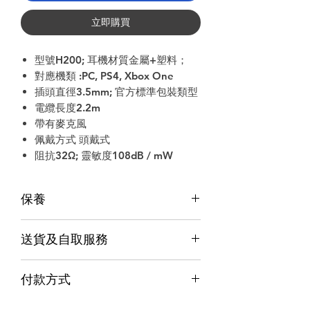
立即購買
型號H200; 耳機材質金屬+塑料；
對應機類 :PC, PS4, Xbox One
插頭直徑3.5mm; 官方標準包裝類型
電纜長度2.2m
帶有麥克風
佩戴方式 頭戴式
阻抗32Ω; 靈敏度108dB / mW
保養
保養
送貨及自取服務
香港行貨;香港代理提供本地保養和維
修
貨品配送服務
７天信心保證;收貨後7日內有壞包換購
付款方式
物保障 (不包括人為損壞並須要保留完
購物滿$1000包運費（只限本地，指定貨品
整包裝)
付款方式
除外）