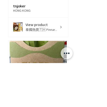
tnjoker
HONG KONG
View product
泰國熱賣🇹🇭 Pinnar...