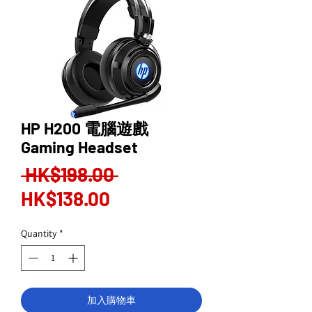
HP H200 電腦遊戲
Gaming Headset
Regular
 HK$198.00 
Sale
Price
HK$138.00
Price
Quantity
*
加入購物車