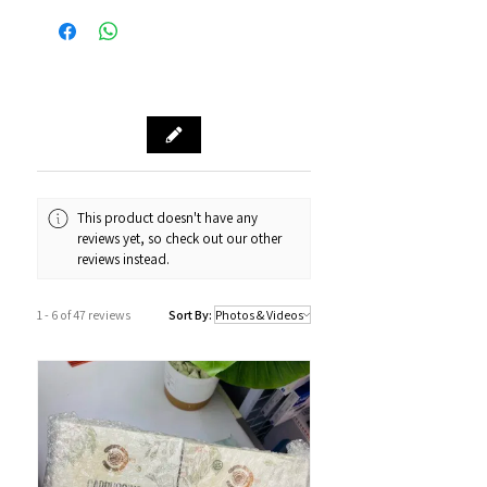
Alipay支付寶 / WeChat Pay微信支付 /
本地速遞
Octopus八達通 / Fps轉數快
順豐到付/自取點
PayMe / 銀聯卡 / 銀行轉帳 / 信用卡
門市預訂自取，亦可先聯絡我們查詢貨
源。
門市資料：觀塘秀茂坪商場街市74A號
鋪
營業時間：12:00 - 19:00
Whatsapp：34811128
This product doesn't have any
reviews yet, so check out our other
訂購及送貨時間
reviews instead.
確認訂單後約1-4個工作天內發貨 (不包
括假日及公眾假期)。
1 - 6 of 47 reviews
Sort By:
若果商品不幸出現沒有現貨或需要更長
的送貨時間，我們會透過以Whatsapp
或電話方式通知顧客。