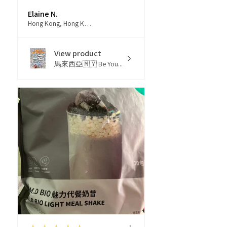
Elaine N.
Hong Kong, Hong Kong
View product
馬來西亞🇲🇾 Be You...