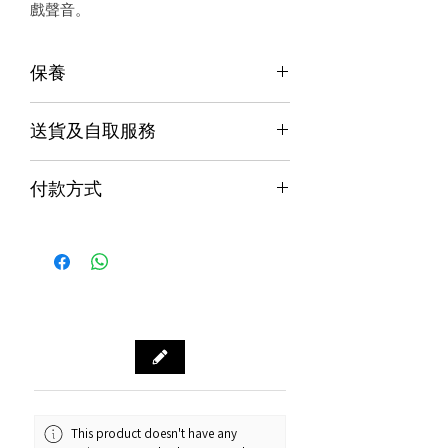
戲聲音。
保養
保養
送貨及自取服務
香港行貨;香港代理提供本地保養和維
修
貨品配送服務
７天信心保證;收貨後7日內有壞包換購
付款方式
物保障 (不包括人為損壞並須要保留完
購物滿$1000包運費（只限本地，指定貨品
整包裝)
付款方式
除外）
Alipay支付寶 / WeChat Pay微信支付 /
本地速遞
Octopus八達通 / Fps轉數快
順豐到付/自取點
PayMe / 銀聯卡 / 銀行轉帳 / 信用卡
門市預訂自取，亦可先聯絡我們查詢貨
源。
門市資料：觀塘秀茂坪商場街市74A號
鋪
營業時間：12:00 - 19:00
Whatsapp：34811128
This product doesn't have any