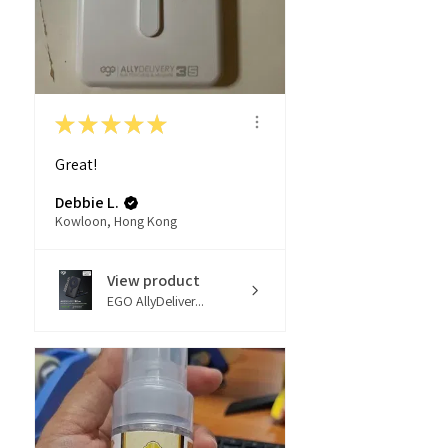
★
★
★
★
★
Great!
Debbie L.
Kowloon, Hong Kong
View product
EGO AllyDeliver...