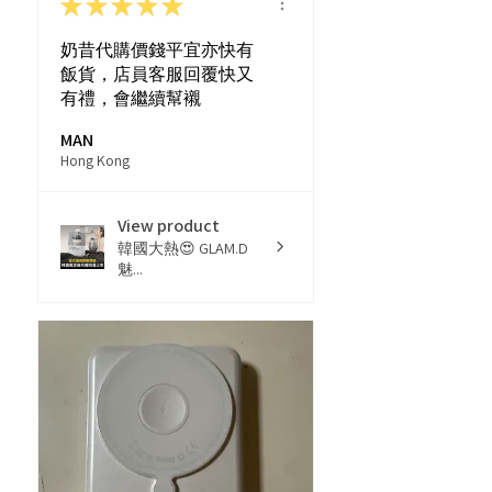
★
★
★
★
★
奶昔代購價錢平宜亦快有
飯貨，店員客服回覆快又
有禮，會繼續幫襯
MAN
Hong Kong
View product
韓國大熱😍 GLAM.D
魅...