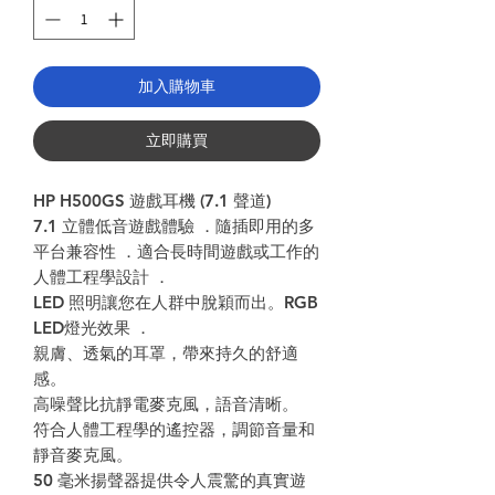
加入購物車
立即購買
HP H500GS
遊戲耳機 (7.1 聲道)
7.1
立體低音遊戲體驗
．隨插即用的多
平台兼容性
．適合長時間遊戲或工作的
人體工程學設計
．
LED
照明讓您在人群中脫穎而出。
RGB
LED
燈光效果
．
親膚、透氣的耳罩，帶來持久的舒適
感。
高噪聲比抗靜電麥克風，語音清晰。
符合人體工程學的遙控器，調節音量和
靜音麥克風。
50
毫米揚聲器提供令人震驚的真實遊