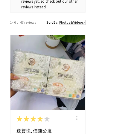
reviews yet, so check out our other
訂購及送貨時間
reviews instead.
確認訂單後約1-4個工作天內發貨 (不包
括假日及公眾假期)。
1 - 6 of 47 reviews
Sort By:
若果商品不幸出現沒有現貨或需要更長
的送貨時間，我們會透過以Whatsapp
或電話方式通知顧客。
★
★
★
★
★
送貨快, 價錢公度