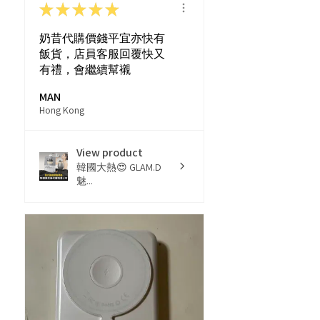
★
★
★
★
★
奶昔代購價錢平宜亦快有
飯貨，店員客服回覆快又
有禮，會繼續幫襯
MAN
Hong Kong
View product
韓國大熱😍 GLAM.D
魅...