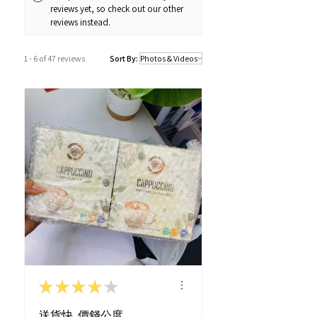
reviews yet, so check out our other
訂購及送貨時間
reviews instead.
確認訂單後約1-4個工作天內發貨 (不包
括假日及公眾假期)。
1 - 6 of 47 reviews
Sort By:
若果商品不幸出現沒有現貨或需要更長
的送貨時間，我們會透過以Whatsapp
或電話方式通知顧客。
★
★
★
★
★
送貨快, 價錢公度