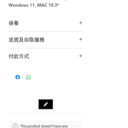
Wondows 11, MAC 10.3*
保養
保養
送貨及自取服務
香港行貨;香港代理提供本地保養和維
修
貨品配送服務
７天信心保證;收貨後7日內有壞包換購
付款方式
物保障 (不包括人為損壞並須要保留完
購物滿$1000包運費（只限本地，指定貨品
整包裝)
付款方式
除外）
Alipay支付寶 / WeChat Pay微信支付 /
本地速遞
Octopus八達通 / Fps轉數快
順豐到付/自取點
PayMe / 銀聯卡 / 銀行轉帳 / 信用卡
門市預訂自取，亦可先聯絡我們查詢貨
源。
門市資料：觀塘秀茂坪商場街市74A號
鋪
營業時間：12:00 - 19:00
Whatsapp：34811128
This product doesn't have any