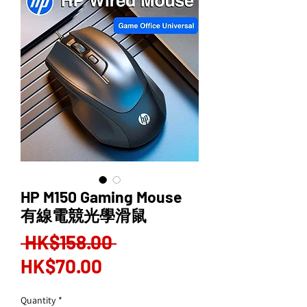
HP M150 Gaming Mouse
有線電競光學滑鼠
Regular
 HK$158.00 
Sale
Price
HK$70.00
Price
Quantity
*