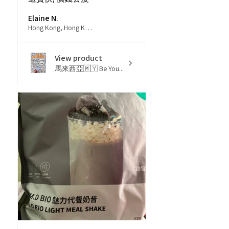
Elaine N.
Hong Kong, Hong Kong
View product
馬來西亞🇲🇾 Be You...