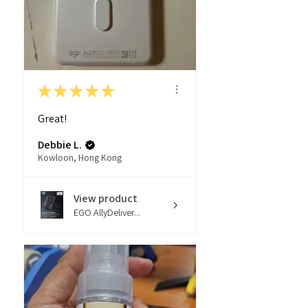
★
★
★
★
★
Great!
Debbie L.
Kowloon, Hong Kong
View product
EGO AllyDeliver...