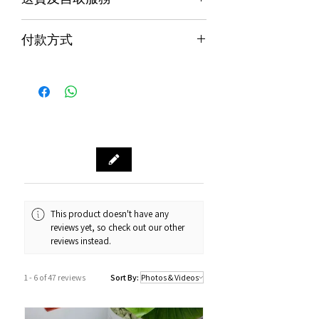
修
貨品配送服務
７天信心保證;收貨後7日內有壞包換購
付款方式
物保障 (不包括人為損壞並須要保留完
購物滿$1000包運費（只限本地，指定貨品
整包裝)
付款方式
除外）
Alipay支付寶 / WeChat Pay微信支付 /
本地速遞
Octopus八達通 / Fps轉數快
順豐到付/自取點
PayMe / 銀聯卡 / 銀行轉帳 / 信用卡
門市預訂自取，亦可先聯絡我們查詢貨
源。
門市資料：觀塘秀茂坪商場街市74A號
鋪
營業時間：12:00 - 19:00
Whatsapp：34811128
This product doesn't have any
reviews yet, so check out our other
訂購及送貨時間
reviews instead.
確認訂單後約1-4個工作天內發貨 (不包
括假日及公眾假期)。
1 - 6 of 47 reviews
Sort By:
若果商品不幸出現沒有現貨或需要更長
的送貨時間，我們會透過以Whatsapp
或電話方式通知顧客。