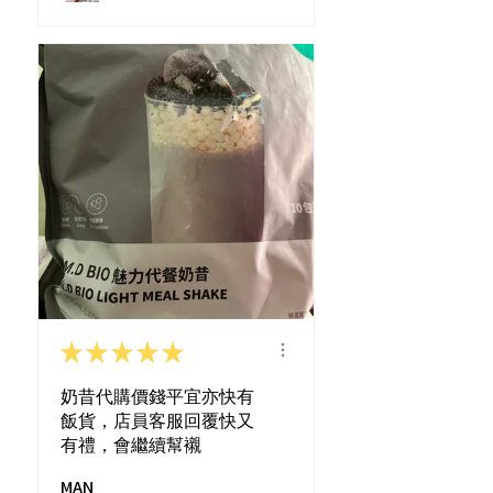
★
★
★
★
★
奶昔代購價錢平宜亦快有
飯貨，店員客服回覆快又
有禮，會繼續幫襯
MAN