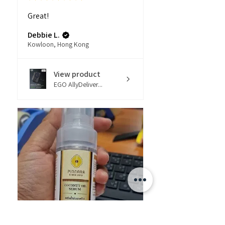
Great!
Debbie L.
Kowloon, Hong Kong
View product
EGO AllyDeliver...