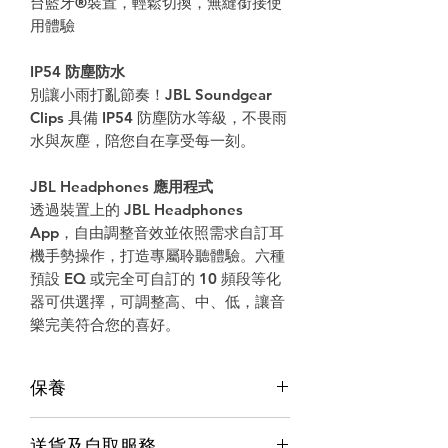
台藍牙®裝置，輕鬆切換，無縫銜接使
用體驗
IP54 防塵防水
別讓小雨打亂節奏！JBL Soundgear
Clips 具備 IP54 防塵防水等級，不畏雨
水與灰塵，陪您自在享受每一刻。
JBL Headphones 應用程式
透過裝置上的 JBL Headphones
App，自由調整音效並依照需求自訂耳
機手勢操作，打造專屬聆聽體驗。六種
預設 EQ 或完全可自訂的 10 頻段等化
器可供選擇，可調整高、中、低，讓音
樂完美符合您的喜好。
保養
保養
送貨及自取服務
香港行貨;香港代理提供本地保養和維