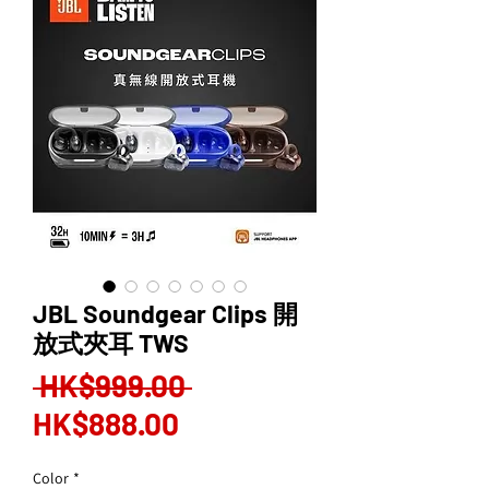
JBL Soundgear Clips 開
放式夾耳 TWS
Regular
 HK$999.00 
Sale
Price
HK$888.00
Price
Color
*