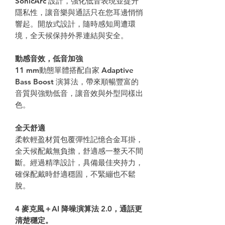
SonicArc 設計，強化低音表現並提升
隱私性，讓音樂與通話只在您耳邊悄悄
響起。開放式設計，隨時感知周遭環
境，全天候保持外界連結與安全。
動感音效，低音加強
11 mm動態單體搭配自家 Adaptive
Bass Boost 演算法，帶來順暢豐富的
音質與強勁低音，讓音效與外型同樣出
色。
全天舒適
柔軟輕盈材質包覆彈性記憶合金耳掛，
全天候配戴無負擔，舒適感一整天不間
斷。經過精準設計，具備最佳夾持力，
確保配戴時舒適穩固，不緊繃也不鬆
脫。
4 麥克風＋AI 降噪演算法 2.0，通話更
清楚穩定。