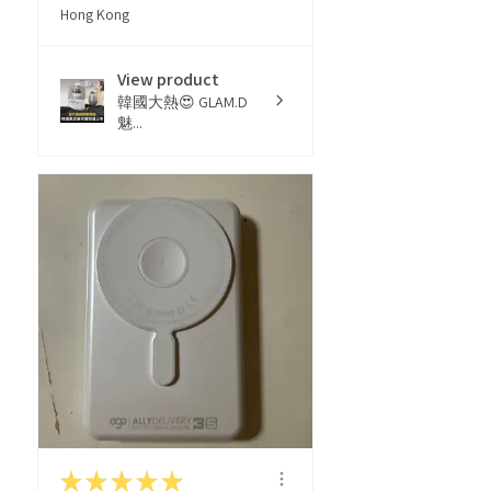
Hong Kong
View product
韓國大熱😍 GLAM.D
魅...
★
★
★
★
★