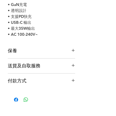
• GaN充電
• 透明設計
• 支援PD快充
• USB-C 輸出
• 最大35W輸出
• AC 100-240V~
保養
保養
送貨及自取服務
香港行貨;香港代理提供本地保養和維
修
貨品配送服務
７天信心保證;收貨後7日內有壞包換購
付款方式
物保障 (不包括人為損壞並須要保留完
購物滿$1000包運費（只限本地，指定貨品
整包裝)
付款方式
除外）
Alipay支付寶 / WeChat Pay微信支付 /
本地速遞
Octopus八達通 / Fps轉數快
順豐到付/自取點
PayMe / 銀聯卡 / 銀行轉帳 / 信用卡
門市預訂自取，亦可先聯絡我們查詢貨