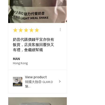
★
★
★
★
★
奶昔代購價錢平宜亦快有
飯貨，店員客服回覆快又
有禮，會繼續幫襯
MAN
Hong Kong
View product
韓國大熱😍 GLAM.D
魅...