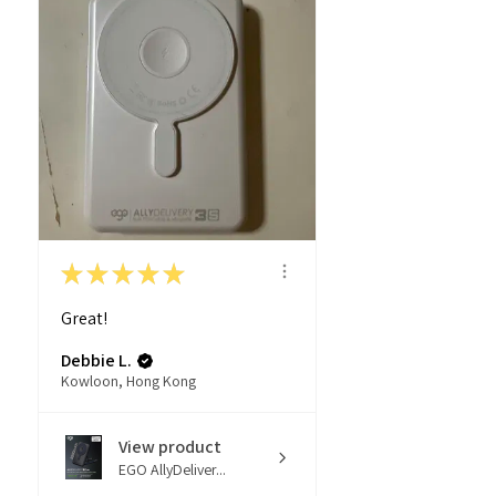
★
★
★
★
★
Great!
Debbie L.
Kowloon, Hong Kong
View product
EGO AllyDeliver...