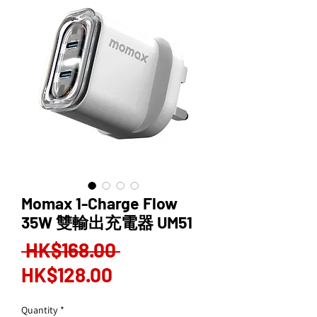
Momax 1-Charge Flow
35W 雙輸出充電器 UM51
Regular
 HK$168.00 
Sale
Price
HK$128.00
Price
Quantity
*