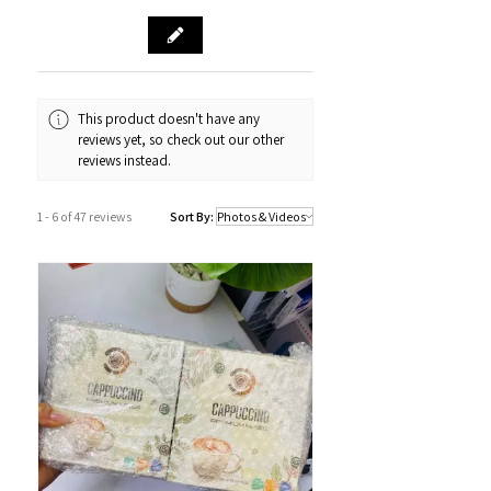
源。
門市資料：觀塘秀茂坪商場街市74A號
鋪
營業時間：12:00 - 19:00
Whatsapp：34811128
This product doesn't have any
reviews yet, so check out our other
訂購及送貨時間
reviews instead.
確認訂單後約1-4個工作天內發貨 (不包
括假日及公眾假期)。
1 - 6 of 47 reviews
Sort By:
若果商品不幸出現沒有現貨或需要更長
的送貨時間，我們會透過以Whatsapp
或電話方式通知顧客。