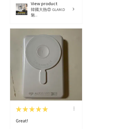
View product
韓國大熱😍 GLAM.D
魅...
★
★
★
★
★
Great!