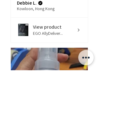
Debbie L.
Kowloon, Hong Kong
View product
EGO AllyDeliver...
★
★
★
★
★