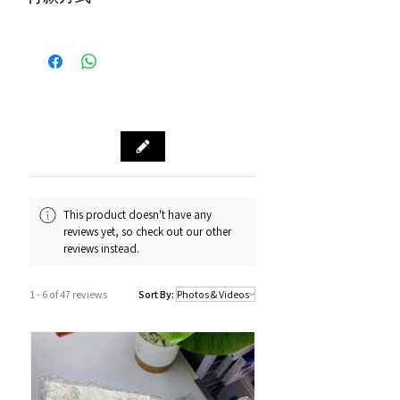
物保障 (不包括人為損壞並須要保留完
購物滿$1000包運費（只限本地，指定貨品
整包裝)
付款方式
除外）
Alipay支付寶 / WeChat Pay微信支付 /
本地速遞
Octopus八達通 / Fps轉數快
順豐到付/自取點
PayMe / 銀聯卡 / 銀行轉帳 / 信用卡
門市預訂自取，亦可先聯絡我們查詢貨
源。
門市資料：觀塘秀茂坪商場街市74A號
鋪
營業時間：12:00 - 19:00
Whatsapp：34811128
This product doesn't have any
reviews yet, so check out our other
訂購及送貨時間
reviews instead.
確認訂單後約1-4個工作天內發貨 (不包
括假日及公眾假期)。
1 - 6 of 47 reviews
Sort By:
若果商品不幸出現沒有現貨或需要更長
的送貨時間，我們會透過以Whatsapp
或電話方式通知顧客。