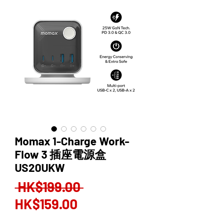
Momax 1-Charge Work-
Flow 3 插座電源盒
US20UKW
Regular
 HK$199.00 
Sale
Price
HK$159.00