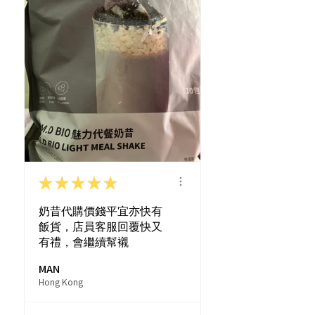
★
★
★
★
★
奶昔代購價錢平宜亦快有
飯貨，店員客服回覆快又
有禮，會繼續幫襯
MAN
Hong Kong