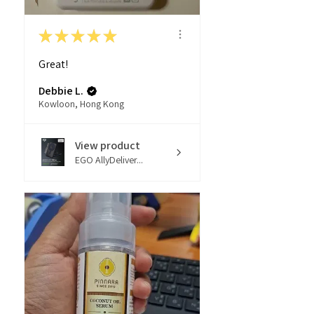
★
★
★
★
★
Great!
Debbie L.
Kowloon, Hong Kong
View product
EGO AllyDeliver...