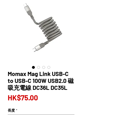
Momax Mag Link USB-C
to USB-C 100W USB2.0 磁
吸充電線 DC36L DC35L
Price
HK$75.00
長度
*