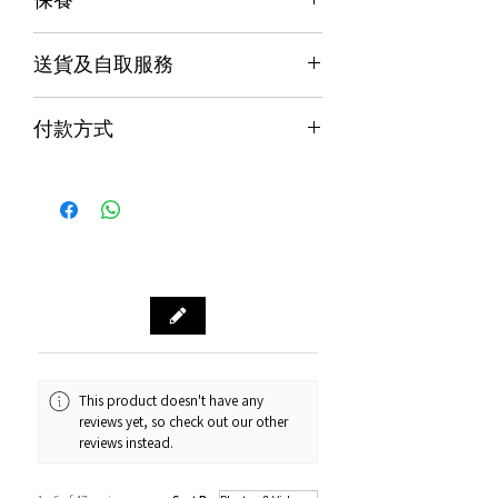
保養
送貨及自取服務
香港行貨;香港代理提供本地保養和維
修
貨品配送服務
７天信心保證;收貨後7日內有壞包換購
付款方式
物保障 (不包括人為損壞並須要保留完
購物滿$1000包運費（只限本地，指定貨品
整包裝)
付款方式
除外）
Alipay支付寶 / WeChat Pay微信支付 /
本地速遞
Octopus八達通 / Fps轉數快
順豐到付/自取點
PayMe / 銀聯卡 / 銀行轉帳 / 信用卡
門市預訂自取，亦可先聯絡我們查詢貨
源。
門市資料：觀塘秀茂坪商場街市74A號
鋪
營業時間：12:00 - 19:00
Whatsapp：34811128
This product doesn't have any
reviews yet, so check out our other
訂購及送貨時間
reviews instead.
確認訂單後約1-4個工作天內發貨 (不包
括假日及公眾假期)。