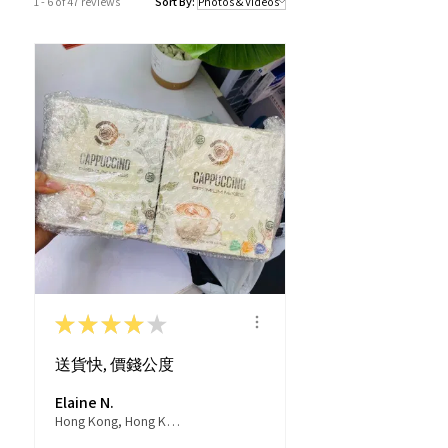
1 - 6 of 47 reviews
Sort By:
若果商品不幸出現沒有現貨或需要更長
的送貨時間，我們會透過以Whatsapp
或電話方式通知顧客。
★
★
★
★
★
送貨快, 價錢公度
Elaine N.
Hong Kong, Hong Kong