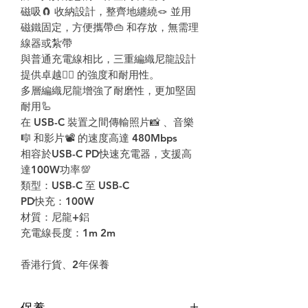
磁吸
🧲
收納設計，整齊地纏繞
🪢
並用
磁鐵固定，方便攜帶
👜
和存放，無需理
線器或紮帶
與普通充電線相比，三重編織尼龍設計
提供卓越
👍🏻
的強度和耐用性。
多層編織尼龍增強了耐磨性，更加堅固
耐用
🦾
在
USB-C
裝置之間傳輸照片
📸
、音樂
🎼
和影片
📽
的速度高達
480Mbps
相容於
USB-C PD
快速充電器，支援高
達
100W
功率
💯
類型：
USB-C
至
USB-C
PD
快充：
100W
材質：尼龍
+
鋁
充電線長度：
1m 2m
香港行貨、
2
年保養
保養