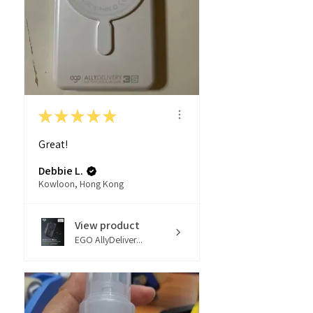
★
★
★
★
★
Great!
Debbie L.
Kowloon, Hong Kong
View product
EGO AllyDeliver...