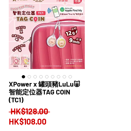
XPower x 罐頭豬LuLu🐷
智能定位器TAG COIN
(TC1)
Regular
 HK$128.00 
Sale
Price
HK$108.00