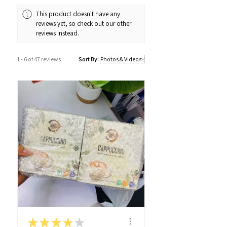
Whatsapp：34811128
This product doesn't have any
reviews yet, so check out our other
訂購及送貨時間
reviews instead.
確認訂單後約1-4個工作天內發貨 (不包
括假日及公眾假期)。
1 - 6 of 47 reviews
Sort By:
若果商品不幸出現沒有現貨或需要更長
的送貨時間，我們會透過以Whatsapp
或電話方式通知顧客。
★
★
★
★
★