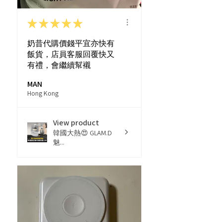
★
★
★
★
★
奶昔代購價錢平宜亦快有
飯貨，店員客服回覆快又
有禮，會繼續幫襯
MAN
Hong Kong
View product
韓國大熱😍 GLAM.D
魅...