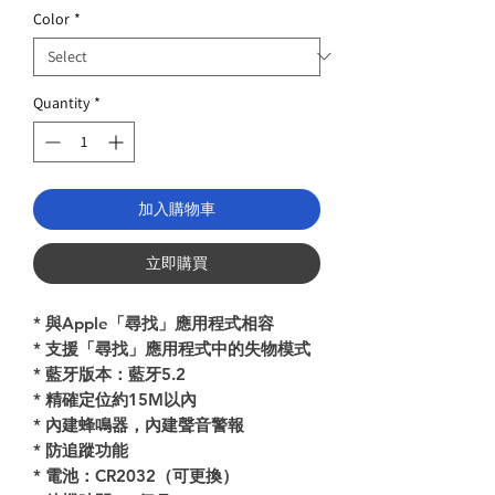
Price
Color
*
Quantity
*
加入購物車
立即購買
* 與Apple「尋找」應用程式相容
* 支援「尋找」應用程式中的失物模式
* 藍牙版本：藍牙5.2
* 精確定位約15M以內
* 內建蜂鳴器，內建聲音警報
* 防追蹤功能
* 電池：CR2032（可更換）