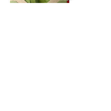
★
★
★
★
★
好快收到貨
1125smg
Kowloon, Hong Kong
View product