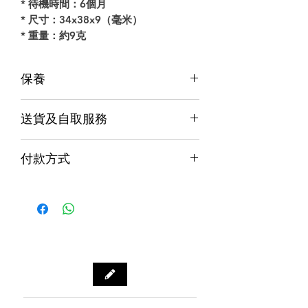
* 待機時間：6個月
* 尺寸：34x38x9（毫米）
* 重量：約9克
保養
保養
送貨及自取服務
香港行貨;香港代理提供本地保養和維
修
貨品配送服務
７天信心保證;收貨後7日內有壞包換購
付款方式
物保障 (不包括人為損壞並須要保留完
購物滿$1000包運費（只限本地，指定貨品
整包裝)
付款方式
除外）
Alipay支付寶 / WeChat Pay微信支付 /
本地速遞
Octopus八達通 / Fps轉數快
順豐到付/自取點
PayMe / 銀聯卡 / 銀行轉帳 / 信用卡
門市預訂自取，亦可先聯絡我們查詢貨
源。
門市資料：觀塘秀茂坪商場街市74A號
鋪
營業時間：12:00 - 19:00