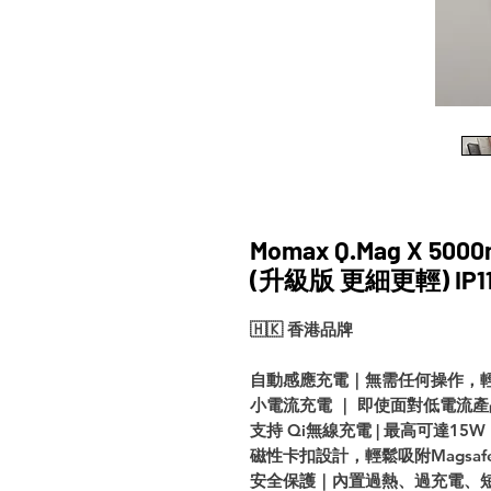
Momax Q.Mag X 
(升級版 更細更輕) IP1
🇭🇰 香港品牌
自動感應充電｜無需任何操作，
小電流充電
｜
即使面對低電流產
支持
Qi
無線充電
|
最高可達
15W
磁性卡扣設計，輕鬆吸附
Magsaf
安全保護｜內置過熱、過充電、