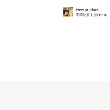
View product
泰國熱賣🇹🇭 Pinnar...