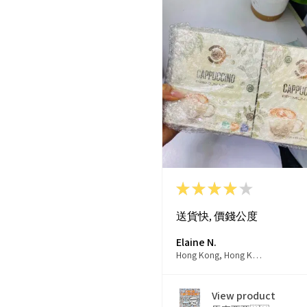
★
★
★
★
★
送貨快, 價錢公度
Elaine N.
Hong Kong, Hong Kong
View product