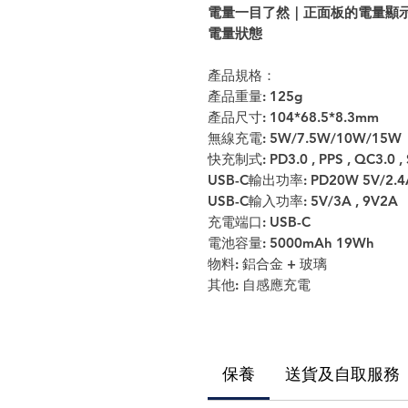
電量一目了然｜正面板的電量顯
電量狀態
產品規格：
產品重量
: 125g
產品尺寸
: 104*68.5*8.3mm
無線充電
: 5W/7.5W/10W/15W
快充制式
: PD3.0 , PPS , QC3.0 
USB-C
輸出功率
: PD20W 5V/2.4
USB-C
輸入功率
: 5V/3A , 9V2A
充電端口
: USB-C
電池容量
: 5000mAh 19Wh
物料
:
鋁合金
+
玻璃
其他
:
自感應充電
保養
送貨及自取服務