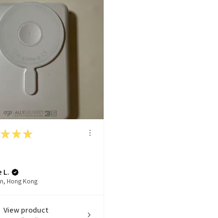
★
★
★
 L.
n, Hong Kong
View product