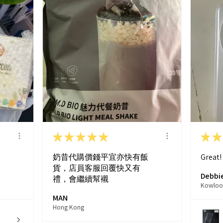
★
★
★
★
★
★
★
奶昔代購價錢平宜亦快有飯
Great!
貨，店員客服回覆快又有
Debbie
禮，會繼續幫襯
Kowloo
MAN
Hong Kong