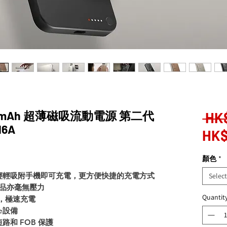
5000mAh 超薄磁吸流動電源 第二代
 HK
16A
HK$
顏色
*
輕輕吸附手機即可充電，更方便快捷的充電方式
Selec
品亦毫無壓力
Quantit
，極速充電
e
設備
短路和
FOB
保護