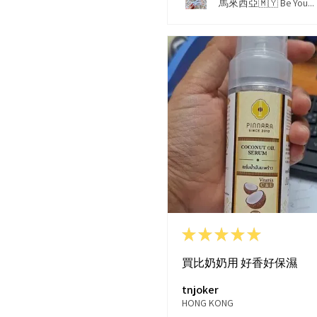
馬來西亞🇲🇾 Be You...
★
★
★
★
★
買比奶奶用 好香好保濕
tnjoker
HONG KONG