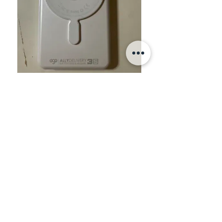
★
★
★
★
★
Great!
Debbie L.
Kowloon, Hong Kong
View product
EGO AllyDeliver...