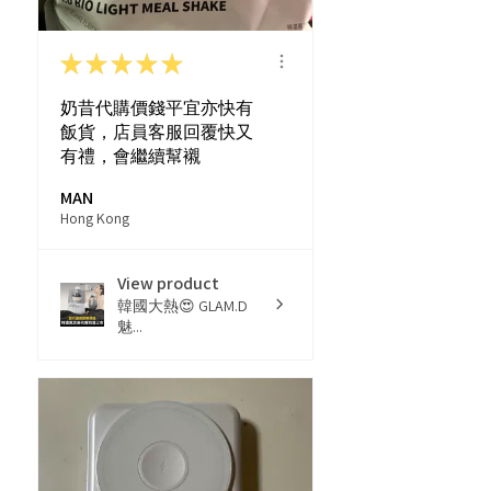
★
★
★
★
★
奶昔代購價錢平宜亦快有
飯貨，店員客服回覆快又
有禮，會繼續幫襯
MAN
Hong Kong
View product
韓國大熱😍 GLAM.D
魅...