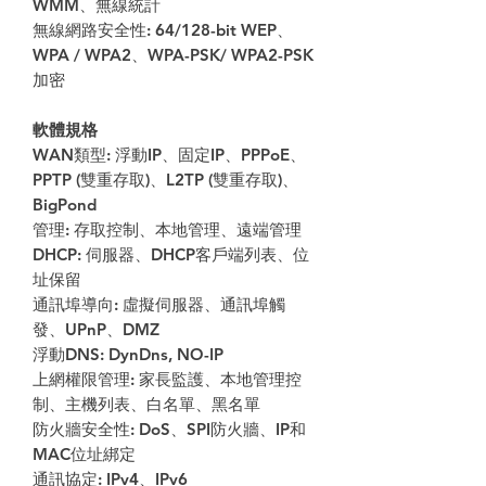
WMM、無線統計
無線網路安全性: 64/128-bit WEP、
WPA / WPA2、WPA-PSK/ WPA2-PSK
加密
軟體規格
WAN類型: 浮動IP、固定IP、PPPoE、
PPTP (雙重存取)、L2TP (雙重存取)、
BigPond
管理: 存取控制、本地管理、遠端管理
DHCP: 伺服器、DHCP客戶端列表、位
址保留
通訊埠導向: 虛擬伺服器、通訊埠觸
發、UPnP、DMZ
浮動DNS: DynDns, NO-IP
上網權限管理: 家長監護、本地管理控
制、主機列表、白名單、黑名單
防火牆安全性: DoS、SPI防火牆、IP和
MAC位址綁定
通訊協定: IPv4、IPv6