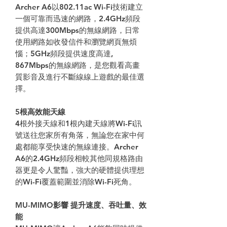
Archer A6以802.11ac Wi-Fi技術建立
一個可靠而迅速的網路，2.4GHz頻段
提供高達300Mbps的無線網路，日常
使用網路如收發信件和瀏覽網頁無煩
惱；5GHz頻段提供速度高達,
867Mbps的無線網路，是您觀看高畫
質影音及進行不斷線線上遊戲的最佳選
擇。
5根高效能天線
4根外接天線和1根內建天線將Wi-Fi訊
號送往您家所有角落，無論您在家中何
處都能享受快速的無線連接。Archer
A6的2.4GHz頻段相較其他同規格路由
器更是令人驚豔，強大的硬體提供理想
的Wi-Fi覆蓋範圍並消除Wi-Fi死角。
MU-MIMO影響 提升速度、吞吐量、效
能