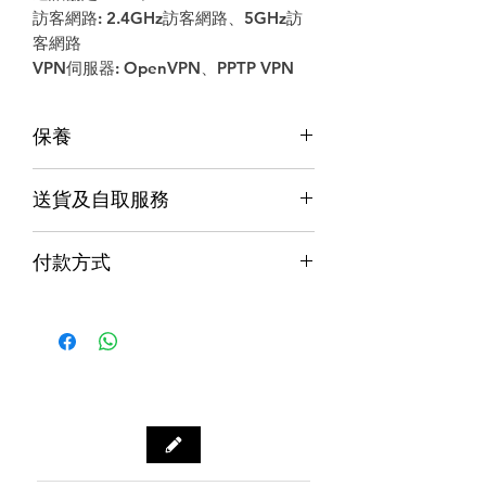
訪客網路: 2.4GHz訪客網路、5GHz訪
客網路
VPN伺服器: OpenVPN、PPTP VPN
保養
保養
送貨及自取服務
香港行貨;香港代理提供本地保養和維
修
貨品配送服務
７天信心保證;收貨後7日內有壞包換購
付款方式
物保障 (不包括人為損壞並須要保留完
購物滿$1000包運費（只限本地，指定貨品
整包裝)
付款方式
除外）
Alipay支付寶 / WeChat Pay微信支付 /
本地速遞
Octopus八達通 / Fps轉數快
順豐到付/自取點
PayMe / 銀聯卡 / 銀行轉帳 / 信用卡
門市預訂自取，亦可先聯絡我們查詢貨
源。
門市資料：觀塘秀茂坪商場街市74A號
鋪