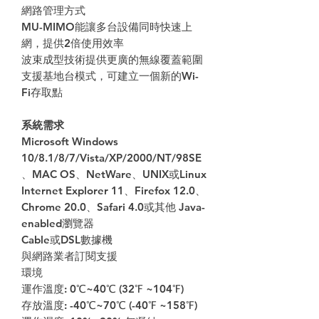
網路管理方式
MU-MIMO能讓多台設備同時快速上
網，提供2倍使用效率
波束成型技術提供更廣的無線覆蓋範圍
支援基地台模式，可建立一個新的Wi-
Fi存取點
系統需求
Microsoft Windows
10/8.1/8/7/Vista/XP/2000/NT/98SE
、MAC OS、NetWare、UNIX或Linux
Internet Explorer 11、Firefox 12.0、
Chrome 20.0、Safari 4.0或其他 Java-
enabled瀏覽器
Cable或DSL數據機
與網路業者訂閱支援
環境
運作溫度: 0℃~40℃ (32℉ ~104℉)
存放溫度: -40℃~70℃ (-40℉ ~158℉)