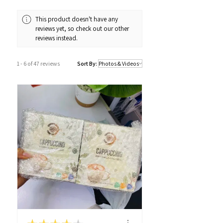
營業時間：12:00 - 19:00
Whatsapp：34811128
This product doesn't have any
reviews yet, so check out our other
訂購及送貨時間
reviews instead.
確認訂單後約1-4個工作天內發貨 (不包
括假日及公眾假期)。
1 - 6 of 47 reviews
Sort By:
若果商品不幸出現沒有現貨或需要更長
的送貨時間，我們會透過以Whatsapp
或電話方式通知顧客。