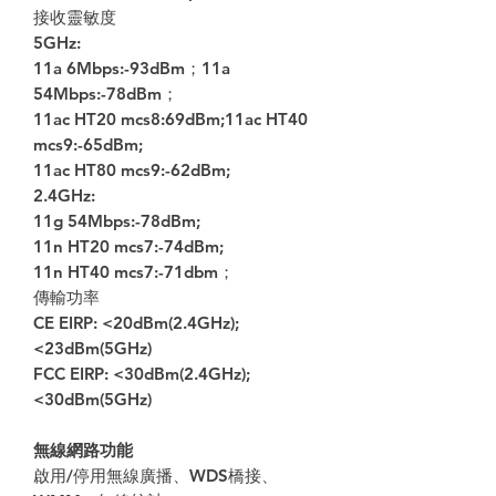
接收靈敏度
5GHz:
11a 6Mbps:-93dBm；11a
54Mbps:-78dBm；
11ac HT20 mcs8:69dBm;11ac HT40
mcs9:-65dBm;
11ac HT80 mcs9:-62dBm;
2.4GHz:
11g 54Mbps:-78dBm;
11n HT20 mcs7:-74dBm;
11n HT40 mcs7:-71dbm；
傳輸功率
CE EIRP: <20dBm(2.4GHz);
<23dBm(5GHz)
FCC EIRP: <30dBm(2.4GHz);
<30dBm(5GHz)
無線網路功能
啟用/停用無線廣播、WDS橋接、