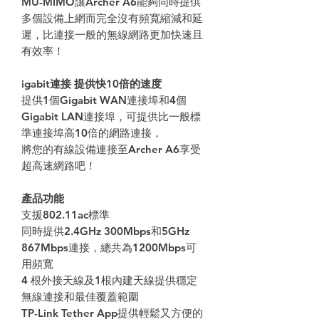
MU-MIMO讓Archer A6能夠同時提供
多個設備上網而完全沒有頻寬縮減和延
遲，比連接一般的無線網路更加快速且
有效率！
igabit連接 提供快10倍的速度
提供1個Gigabit WAN連接埠和4個
Gigabit LAN連接埠，可提供比一般標
準連接埠高10倍的網路連接，
將您的有線設備連接至Archer A6享受
超高速網路吧！
產品功能
支援802.11ac標準
同時提供2.4GHz 300Mbps和5GHz
867Mbps連接，總共為1200Mbps可
用頻寬
4 根外接天線及1根內建天線提供穩定
無線連接和最佳覆蓋範圍
TP-Link Tether App提供輕鬆又方便的