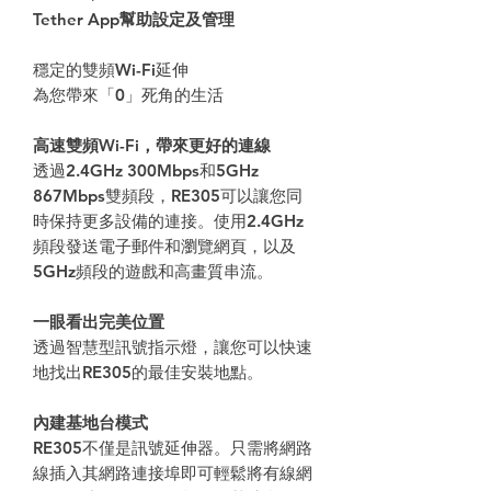
Tether App幫助設定及管理
穩定的雙頻Wi-Fi延伸
為您帶來「0」死角的生活
高速雙頻Wi-Fi，帶來更好的連線
透過2.4GHz 300Mbps和5GHz
867Mbps雙頻段，RE305可以讓您同
時保持更多設備的連接。使用2.4GHz
頻段發送電子郵件和瀏覽網頁，以及
5GHz頻段的遊戲和高畫質串流。
一眼看出完美位置
透過智慧型訊號指示燈，讓您可以快速
地找出RE305的最佳安裝地點。
內建基地台模式
RE305不僅是訊號延伸器。只需將網路
線插入其網路連接埠即可輕鬆將有線網