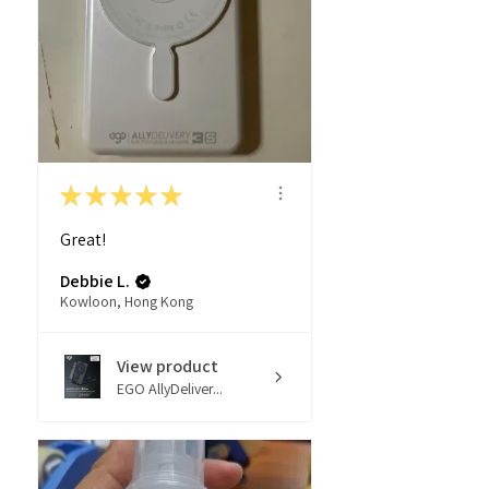
★
★
★
★
★
Great!
Debbie L.
Kowloon, Hong Kong
View product
EGO AllyDeliver...