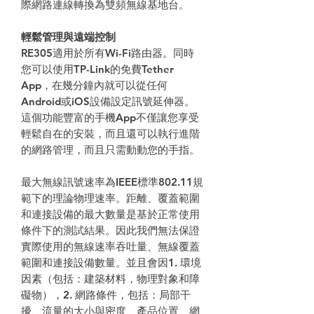
際網路連線轉換為雙頻無線基地台。
輕鬆管理與遠端控制
RE305適用於所有Wi-Fi路由器。同時
您可以使用TP-Link的免費Tether
App，在幾分鐘內就可以從任何
Android或iOS設備設定訊號延伸器。
這個功能豐富的手機App不僅讓您享受
輕鬆自在的安裝，而且還可以執行進階
的網路管理，而且只需動動您的手指。
最大無線訊號速率為IEEE標準802.11規
範下的理論物理速率。距離、覆蓋範圍
和連接設備的最大數量是基於正常使用
條件下的測試結果。因此我們無法保證
實際使用的無線速率吞吐量、無線覆蓋
範圍和連接設備數量。並且會因1. 環境
因素（包括：建築材料，物理對象和障
礙物），2. 網路條件，包括：局部干
擾、流量的大小與密度、產品位置、網