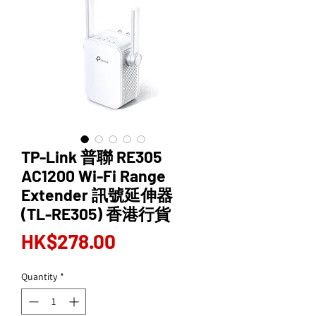
TP-Link 普聯 RE305
AC1200 Wi-Fi Range
Extender 訊號延伸器
(TL-RE305) 香港行貨
Price
HK$278.00
Quantity
*