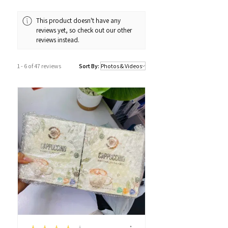
營業時間：12:00 - 19:00
Whatsapp：34811128
This product doesn't have any
reviews yet, so check out our other
訂購及送貨時間
reviews instead.
確認訂單後約1-4個工作天內發貨 (不包
括假日及公眾假期)。
1 - 6 of 47 reviews
Sort By:
若果商品不幸出現沒有現貨或需要更長
的送貨時間，我們會透過以Whatsapp
或電話方式通知顧客。