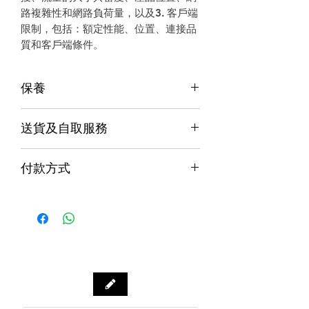
路複雜性和網路負荷量，以及3. 客戶端
限制，包括：額定性能、位置、連接品
質和客戶端條件。
保養
保養
送貨及自取服務
香港行貨;香港代理提供本地保養和維
修
貨品配送服務
７天信心保證;收貨後7日內有壞包換購
付款方式
物保障 (不包括人為損壞並須要保留完
購物滿$1000包運費（只限本地，指定貨品
整包裝)
付款方式
除外）
Alipay支付寶 / WeChat Pay微信支付 /
本地速遞
Octopus八達通 / Fps轉數快
順豐到付/自取點
PayMe / 銀聯卡 / 銀行轉帳 / 信用卡
門市預訂自取，亦可先聯絡我們查詢貨
源。
門市資料：觀塘秀茂坪商場街市74A號
鋪