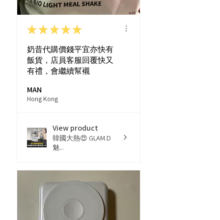
★
★
★
★
★
奶昔代購價錢平宜亦快有
飯貨，店員客服回覆快又
有禮，會繼續幫襯
MAN
Hong Kong
View product
韓國大熱😍 GLAM.D
魅...