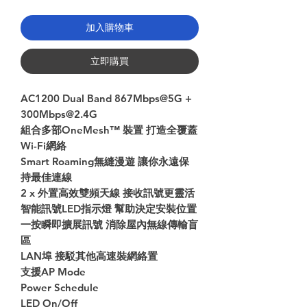
加入購物車
立即購買
AC1200 Dual Band 867Mbps@5G +
300Mbps@2.4G
組合多部OneMesh™ 裝置 打造全覆蓋
Wi-Fi網絡
Smart Roaming無縫漫遊 讓你永遠保
持最佳連線
2 x 外置高效雙頻天線 接收訊號更靈活
智能訊號LED指示燈 幫助決定安裝位置
一按瞬即擴展訊號 消除屋內無線傳輸盲
區
LAN埠 接駁其他高速裝網絡置
支援AP Mode
Power Schedule
LED On/Off