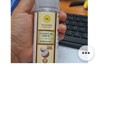
★
★
★
★
★
買比奶奶用 好香好保濕
tnjoker
HONG KONG
View product
泰國熱賣🇹🇭 Pinnar...