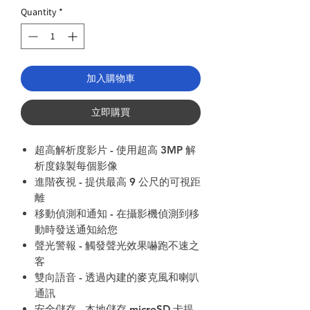
Price
Quantity
*
加入購物車
立即購買
超高解析度影片 - 使用超高 3MP 解
析度錄製每個影像
進階夜視 - 提供最高 9 公尺的可視距
離
移動偵測和通知 - 在攝影機偵測到移
動時發送通知給您
聲光警報 - 觸發聲光效果嚇跑不速之
客
雙向語音 - 透過內建的麥克風和喇叭
通訊
安全儲存 - 本地儲存 microSD 卡提