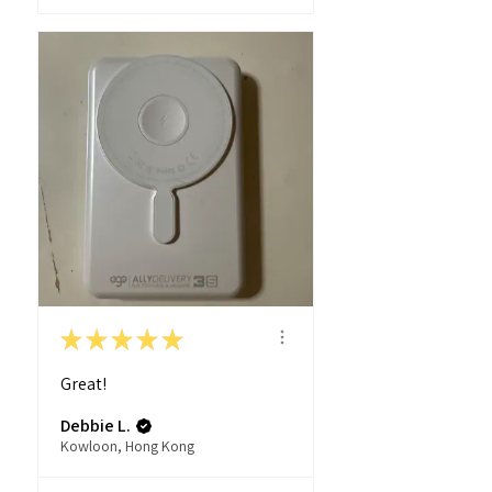
★
★
★
★
★
Great!
Debbie L.
Kowloon, Hong Kong