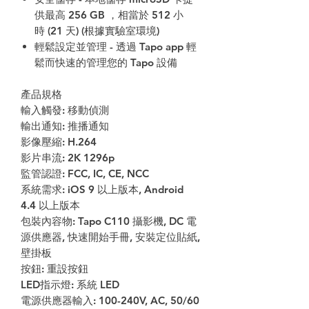
供最高 256 GB ，相當於 512 小
時 (21 天) (根據實驗室環境)
輕鬆設定並管理 - 透過 Tapo app 輕
鬆而快速的管理您的 Tapo 設備
產品規格
輸入觸發: 移動偵測
輸出通知: 推播通知
影像壓縮: H.264
影片串流: 2K 1296p
監管認證: FCC, IC, CE, NCC
系統需求: iOS 9 以上版本, Android
4.4 以上版本
包裝內容物: Tapo C110 攝影機, DC 電
源供應器, 快速開始手冊, 安裝定位貼紙,
壁掛板
按鈕: 重設按鈕
LED指示燈: 系統 LED
電源供應器輸入: 100-240V, AC, 50/60