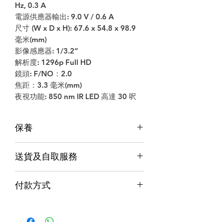
Hz, 0.3 A
電源供應器輸出: 9.0 V / 0.6 A
尺寸 (W x D x H): 67.6 x 54.8 x 98.9
毫米(mm)
影像感應器: 1/3.2“
解析度: 1296p Full HD
鏡頭: F/NO：2.0
焦距：3.3 毫米(mm)
夜視功能: 850 nm IR LED 高達 30 呎
保養
保養
送貨及自取服務
香港行貨;香港代理提供本地保養和維
修
貨品配送服務
７天信心保證;收貨後7日內有壞包換購
付款方式
物保障 (不包括人為損壞並須要保留完
購物滿$1000包運費（只限本地，指定貨品
整包裝)
付款方式
除外）
Alipay支付寶 / WeChat Pay微信支付 /
本地速遞