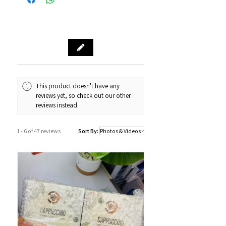
Octopus八達通 / Fps轉數快
順豐到付/自取點
PayMe / 銀聯卡 / 銀行轉帳 / 信用卡
門市預訂自取，亦可先聯絡我們查詢貨
源。
門市資料：觀塘秀茂坪商場街市74A號
鋪
營業時間：12:00 - 19:00
Whatsapp：34811128
This product doesn't have any
reviews yet, so check out our other
訂購及送貨時間
reviews instead.
確認訂單後約1-4個工作天內發貨 (不包
括假日及公眾假期)。
1 - 6 of 47 reviews
Sort By:
若果商品不幸出現沒有現貨或需要更長
的送貨時間，我們會透過以Whatsapp
或電話方式通知顧客。