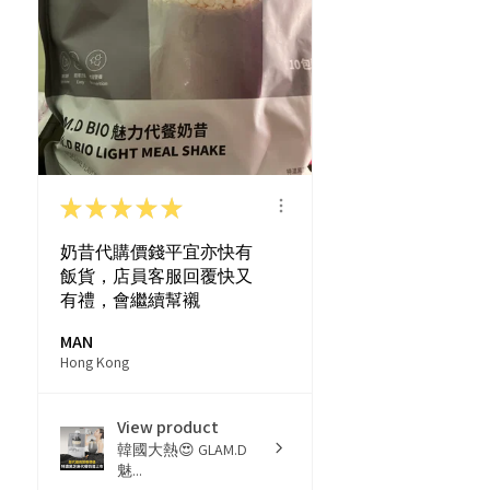
★
★
★
★
★
奶昔代購價錢平宜亦快有
飯貨，店員客服回覆快又
有禮，會繼續幫襯
MAN
Hong Kong
View product
韓國大熱😍 GLAM.D
魅...