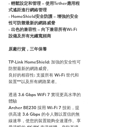
-
輕鬆設定和管理
–
使用
Tether
應用程
式遙距進行網絡管理
- HomeShield
安全防護
–
增強的安全
性可防禦最新的網路威脅
-
出色的兼容性
–
向下兼容所有
Wi-Fi
設備及所有光纖寬頻商
原廠行貨，三年保養
TP-Link HomeShield: 加強的安全性可
防禦最新的網路威脅。
良好的相容性: 支援所有 Wi-Fi 世代和
裝置**以及所有網路業者。
透過
3.6 Gbps WiFi 7
實現更高水準的
體驗
Archer BE230
採用
Wi-Fi 7
技術，提
供高達
3.6 Gbps
的令人難以置信的無
線速率，使您的裝置能夠全速運作。享