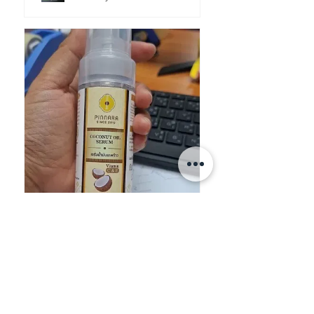
★
★
★
★
★
買比奶奶用 好香好保濕
tnjoker
HONG KONG