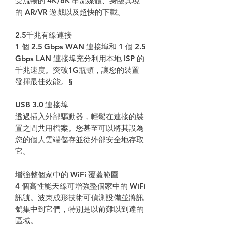
受流暢的
4K/8K
串流媒體、身臨其境
的
AR/VR
遊戲以及超快的下載。
2.5
千兆有線連接
1
個
2.5 Gbps WAN
連接埠和
1
個
2.5
Gbps LAN
連接埠充分利用本地
ISP
的
千兆速度。突破
1G
瓶頸，讓您的裝置
發揮最佳效能。§
USB 3.0
連接埠
透過插入外部驅動器，輕鬆在連接的裝
置之間共用檔案。您甚至可以將其設為
您的個人雲端儲存並從外部安全地存取
它。
增強整個家中的
WiFi
覆蓋範圍
4
個高性能天線可增強整個家中的
WiFi
訊號。波束成形技術可偵測設備並將訊
號集中到它們，特別是以前難以到達的
區域。