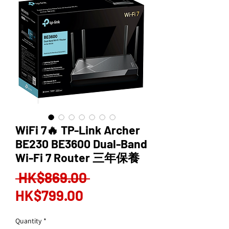
WiFi 7🔥 TP-Link Archer
BE230 BE3600 Dual-Band
Wi-Fi 7 Router 三年保養
Regular
 HK$869.00 
Sale
Price
HK$799.00
Price
Quantity
*