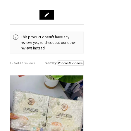
門市預訂自取，亦可先聯絡我們查詢貨
源。
門市資料：觀塘秀茂坪商場街市74A號
鋪
營業時間：12:00 - 19:00
Whatsapp：34811128
This product doesn't have any
reviews yet, so check out our other
訂購及送貨時間
reviews instead.
確認訂單後約1-4個工作天內發貨 (不包
括假日及公眾假期)。
1 - 6 of 47 reviews
Sort By:
若果商品不幸出現沒有現貨或需要更長
的送貨時間，我們會透過以Whatsapp
或電話方式通知顧客。