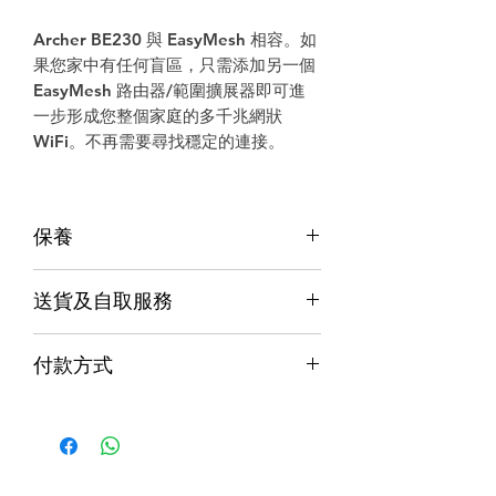
Archer BE230
與
EasyMesh
相容。如
果您家中有任何盲區，只需添加另一個
EasyMesh
路由器
/
範圍擴展器即可進
一步形成您整個家庭的多千兆網狀
WiFi
。不再需要尋找穩定的連接。
保養
保養
送貨及自取服務
香港行貨;香港代理提供本地保養和維
修
貨品配送服務
７天信心保證;收貨後7日內有壞包換購
付款方式
物保障 (不包括人為損壞並須要保留完
購物滿$1000包運費（只限本地，指定貨品
整包裝)
付款方式
除外）
Alipay支付寶 / WeChat Pay微信支付 /
本地速遞
Octopus八達通 / Fps轉數快
順豐到付/自取點
PayMe / 銀聯卡 / 銀行轉帳 / 信用卡