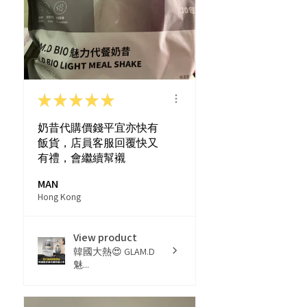
★
★
★
★
★
奶昔代購價錢平宜亦快有
飯貨，店員客服回覆快又
有禮，會繼續幫襯
MAN
Hong Kong
View product
韓國大熱😍 GLAM.D
魅...