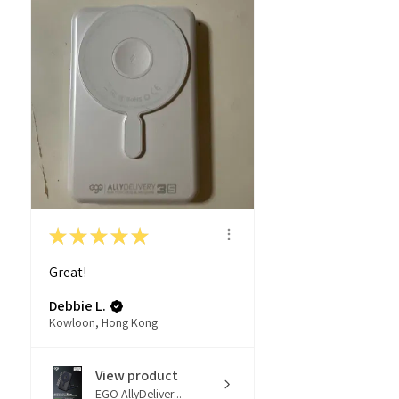
★
★
★
★
★
Great!
Debbie L.
Kowloon, Hong Kong
View product
EGO AllyDeliver...