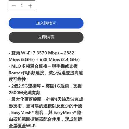
加入購物車
立即購買
-
雙頻
Wi-Fi 7 3570 Mbps
–
2882
Mbps (5GHz) + 688 Mbps (2.4 GHz)
- MLO
多頻聚合連接
–
與手機或支援
Router
作多頻連接、減少延遲並提高速
度可靠性
- 2
個
2.5G
連接埠
–
突破
1G
瓶頸，支援
2500M
光纖寬頻
-
最大化覆蓋範圍
–
外置
4
天線及波束成
形技術，更可靠的連接以及更少的干擾
- EasyMesh*
相容
–
與
EasyMesh*
路
由器和範圍擴展器配合使用，形成無縫
全屋覆蓋
Wi-Fi