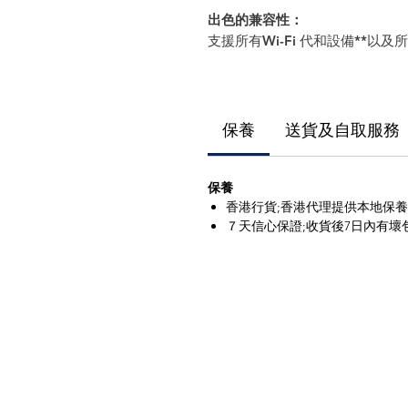
出色的兼容性：
支援所有Wi-Fi 代和設備**以及
保養
送貨及自取服務
保養
香港行貨;香港代理提供本地保
７天信心保證;收貨後7日內有壞