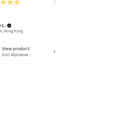
★
★
★
 L.
n, Hong Kong
View product
EGO AllyDeliver...