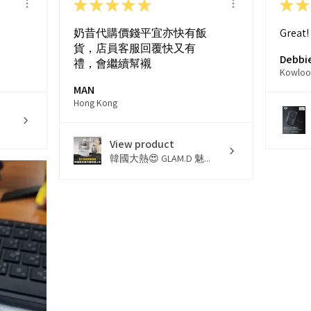
★
★
★
★
★
★
★
奶昔代購價錢平宜亦快有飯
Great!
貨，店員客服回覆快又有
Debbie
禮，會繼續幫襯
Kowloo
MAN
Hong Kong
View product
韓國大熱😍 GLAM.D 魅...