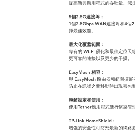
提高新興應用程式的吞吐量、減
5個2.5G連接埠：
1個2.5Gbps WAN連接埠和4
揮最佳效能。
最大化覆蓋範圍：
專有的 Wi-Fi 優化和最佳定
更可靠的連接以及更少的干擾。
EasyMesh 相容：
與 EasyMesh 路由器和範圍擴
防止在訊號之間移動時出現丟包
輕鬆設定和使用：
使用Tether應用程式進行網路
TP-Link HomeShield：
增強的安全性可防禦最新的網路