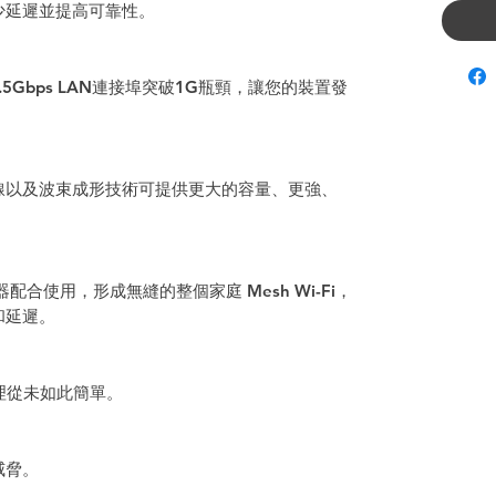
少延遲並提高可靠性。
個2.5Gbps LAN連接埠突破1G瓶頸，讓您的裝置發
位天線以及波束成形技術可提供更大的容量、更強、
展器配合使用，形成無縫的整個家庭 Mesh Wi-Fi，
和延遲。
管理從未如此簡單。
威脅。