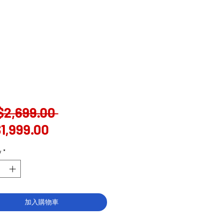
Regular
$2,699.00 
Sale
Price
1,999.00
Price
y
*
加入購物車