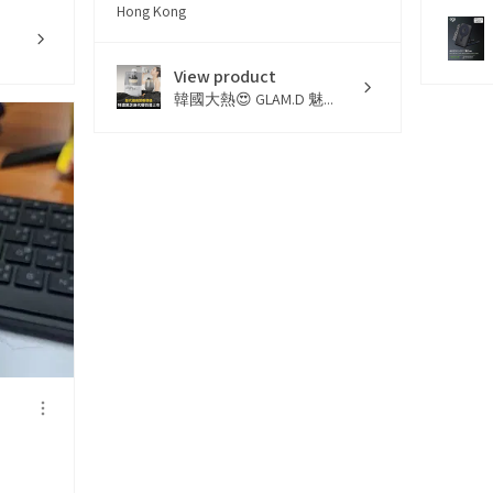
Hong Kong
View product
韓國大熱😍 GLAM.D 魅...