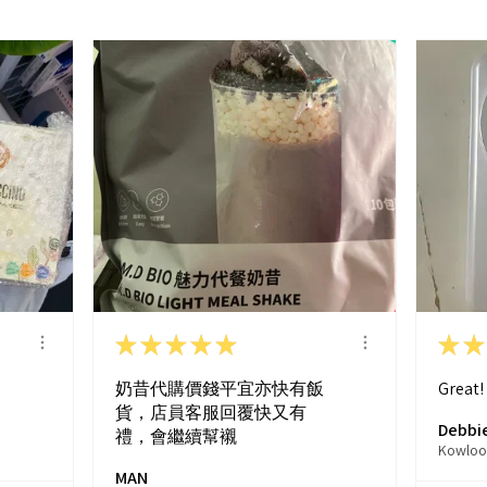
★
★
★
★
★
★
★
奶昔代購價錢平宜亦快有飯
Great!
貨，店員客服回覆快又有
Debbie
禮，會繼續幫襯
Kowloo
MAN