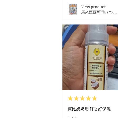
View product
馬來西亞🇲🇾 Be You...
★
★
★
★
★
買比奶奶用 好香好保濕