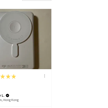
★
★
★
 L.
n, Hong Kong