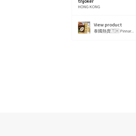
tnjoker
HONG KONG
View product
泰國熱賣🇹🇭 Pinnar...