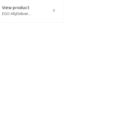
View product
EGO AllyDeliver...