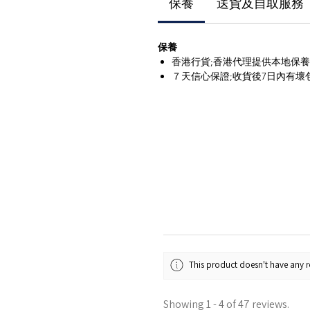
保養
送貨及自取服務
保養
香港行貨;香港代理提供本地保
７天信心保證;收貨後7日內有壞
This product doesn't have any re
Showing 1 - 4 of 47 reviews.