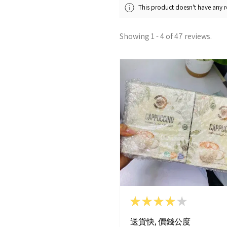
This product doesn't have any re
Showing 1 - 4 of 47 reviews.
★
★
★
★
★
送貨快, 價錢公度