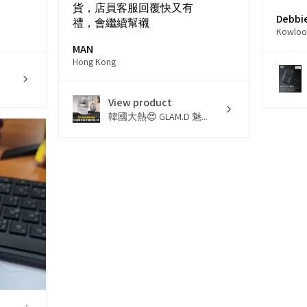
貨，店員客服回覆快又有
Debbie
禮，會繼續幫襯
Kowloo
MAN
Hong Kong
View product
韓國大熱😍 GLAM.D 魅...