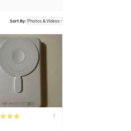
Sort By:
★
★
★