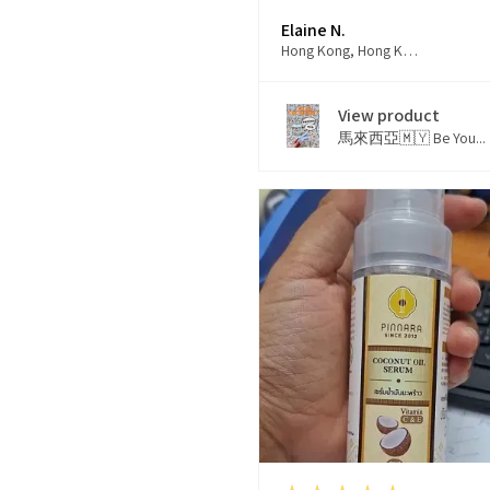
Elaine N.
Hong Kong, Hong Kong
View product
馬來西亞🇲🇾 Be You...