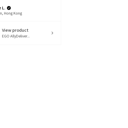
 L.
n, Hong Kong
View product
EGO AllyDeliver...